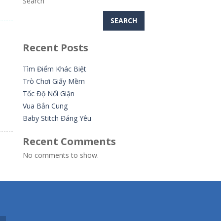
Search
ng! Bạn đã sẵn sàng bước vào một cuộc...
SEARCH
ào thế giới của những câu đố cổ...
Recent Posts
đố thông thường, mà còn là cánh cửa dẫn...
Tìm Điểm Khác Biệt
òn là một cánh cửa mở ra thế giới của sự sáng...
Trò Chơi Giấy Mềm
hiệm gây nghiện, lôi cuốn người chơi...
Tốc Độ Nổi Giận
Vua Bắn Cung
 game, mà còn là cánh cửa dẫn lối về thời...
Baby Stitch Đáng Yêu
những cánh đồng của mình. Nhưng cuộc sống thôn...
Recent Comments
h cửa mở ra thế giới của sự...
No comments to show.