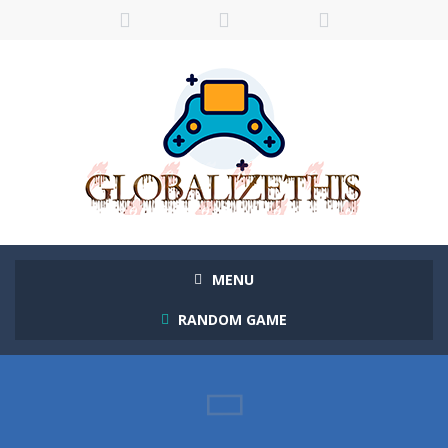
MENU
RANDOM GAME
Một Ngày Thư Thái Ở Vùng Quê?
-
Bạn sẽ hóa 
Tìm Điểm Khác Biệt
-
“Tìm Điểm Khác Biệt” không chỉ là một thể loại trò chơi kinh điển mà còn là một cánh cửa mở ra thế giới của sự...