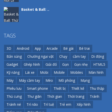
Basket & Ball: ..
TAGS
3D
Android
App
Arcade
Bé gái
Bé trai
Bắn súng
Chướng ngại vật
Chạy
cầm tay
Di động
Gadget
Ghép hình
Giải đố
Gọn
Gọn nhẹ
HTML5
Kỹ năng
Lái xe
Mobi
Mobile
Mobiles
Màn hình
Máy
Máy cầm tay
Mèo
Mô phỏng
Mạng
Phiêu lưu
Smart phone
Thiết bị
Thiết kế
Thu thập
Thú cưng
Thư giãn
Thời gian
Thời trang
Tránh
Tránh né
Trí não
Trí tuệ
Trẻ em
Xếp hình