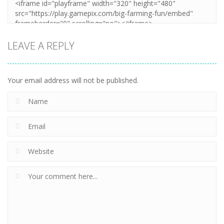
LEAVE A REPLY
Your email address will not be published.