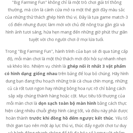
"Big Farming Fun" không chỉ là một trò chơi giải trí thông
thường, mà còn là cánh cửa mở ra một thế giới đầy màu sắc
của những thử thách ghép hình thú vị. Đây là tựa game match-3
cổ điển nhưng được làm mới với chủ đề nông trại gần gũi và
hình ảnh tươi sáng, hứa hẹn mang đến những giờ phút thư giãn
tuyệt vời cho người chơi ở mọi lứa tuổi.
Trong "Big Farming Fun", hành trình của bạn sẽ đi qua từng cấp
độ, mỗi màn chơi là một thử thách mới đòi hỏi sự nhanh nhẹn
và khéo léo. Nhiệm vụ chính là
ghép nối ít nhất 3 vật phẩm
có hình dạng giống nhau
trên bảng để loại bỏ chúng. Hãy hình
dung bạn đang thu hoạch những trái cà chua chín mọng, những
củ cà rốt tươi ngon hay những bông hoa rực rỡ chỉ bằng cách
sắp xếp chúng thành hàng hoặc cột. Mục tiêu tối thượng của
mỗi màn chơi là
dọn sạch toàn bộ màn hình
bằng cách thực
hiện càng nhiều chuỗi ghép hình càng tốt, và điều này phải được
hoàn thành
trước khi đồng hồ đếm ngược kết thúc
. Yếu tố
thời gian tạo nên một áp lực thú vị, thúc đẩy người chơi tư duy
và hành động nhanh chóng để tối đa hóa số lượng vật phẩm