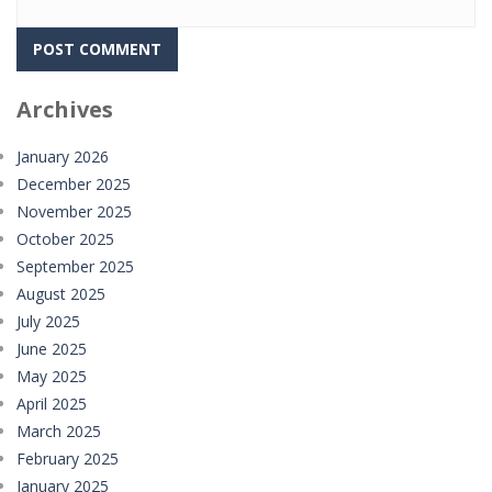
Archives
January 2026
December 2025
November 2025
October 2025
September 2025
August 2025
July 2025
June 2025
May 2025
April 2025
March 2025
February 2025
January 2025