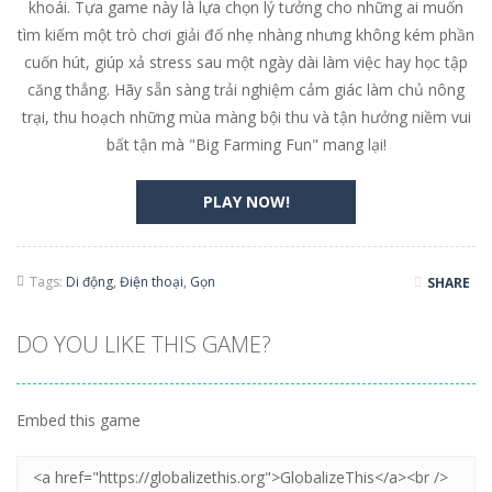
khoái. Tựa game này là lựa chọn lý tưởng cho những ai muốn
tìm kiếm một trò chơi giải đố nhẹ nhàng nhưng không kém phần
cuốn hút, giúp xả stress sau một ngày dài làm việc hay học tập
căng thẳng. Hãy sẵn sàng trải nghiệm cảm giác làm chủ nông
trại, thu hoạch những mùa màng bội thu và tận hưởng niềm vui
bất tận mà "Big Farming Fun" mang lại!
PLAY NOW!
Tags:
Di động
,
Điện thoại
,
Gọn
SHARE
DO YOU LIKE THIS GAME?
Embed this game