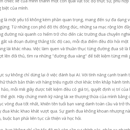
ến chiếc xe của mình thành một con quái vật tốc độ thực sự, phù hợp 
g biệt của mình.
g là một yếu tố không kém phần quan trọng, mang đến sự đa dạng v
gừng. Từ những con phố đô thị đông đúc, những sa mạc rộng lớn đầ
g đường núi quanh co hiểm trở cho đến các trường đua chuyên nghi
 gắt và đoạn đường thẳng tốc độ cao, mỗi địa điểm đều đòi hỏi một
ăng lái khác nhau. Việc làm quen và thuần thục từng đường đua sẽ là l
ợt lên đối thủ, tìm ra những "đường đua vàng" để tiết kiệm từng mili 
 sự không chỉ dừng lại ở việc đánh bại AI. Với tính năng cạnh tranh 
thử thách bản thân với hàng triệu người chơi khác trên khắp hành tinh
ảo, mỗi mili giây được tiết kiệm đều có giá trị, quyết định vị trí của
 thế giới. Hãy chứng minh kỹ năng lái xe thượng thừa của mình bằng 
lục vòng đua tốt nhất, khiến tên tuổi bạn vang danh toàn cầu và trở t
y đua khác khao khát vượt qua. Sự ganh đua không khoan nhượng nà
, buộc bạn phải liên tục cải thiện và học hỏi.
ao, bạn không chỉ cần tốc độ mà còn cần sự chính xác, phản xạ nhan