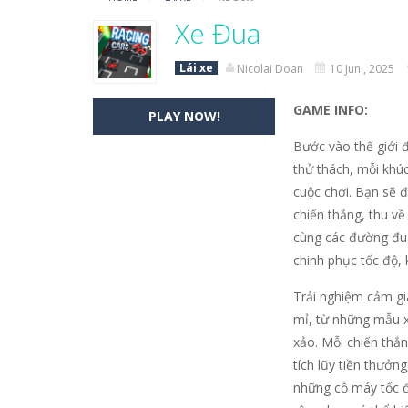
Vua Bắn Cung
-
Vua Bắn Cung – Hãy 
Xe Đua
Baby Stitch Đáng Yêu
-
Chào mừng b
Lái xe
Nicolai Doan
10 Jun , 2025
Ghép Nối Tình Bạn
-
Mở ra một hành 
GAME INFO:
PLAY NOW!
Sách Tô Màu: Nhím Dễ Thương
-
S
Bước vào thế giới đ
Chuyến Bay Giấy
-
Chuyến Bay Giấy k
thử thách, mỗi khú
cuộc chơi. Bạn sẽ đ
Cuộc Chạy Của Chiến Binh Man Rợ
chiến thắng, thu v
cùng các đường đua
Một Ngày Thư Thái Ở Vùng Quê?
chinh phục tốc độ, 
Tìm Điểm Khác Biệt
-
“Tìm Điểm Khác
Trải nghiệm cảm giá
mỉ, từ những mẫu x
xảo. Mỗi chiến thắ
tích lũy tiền thưở
những cỗ máy tốc đ