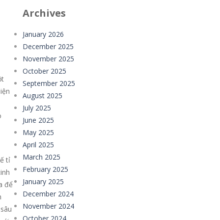
ng! Bạn đã sẵn sàng bước vào một cuộc...
Archives
ào thế giới của những câu đố cổ...
January 2026
December 2025
đố thông thường, mà còn là cánh cửa dẫn...
November 2025
òn là một cánh cửa mở ra thế giới của sự sáng...
October 2025
ột
September 2025
hiệm gây nghiện, lôi cuốn người chơi...
iện
August 2025
July 2025
 game, mà còn là cánh cửa dẫn lối về thời...
o
June 2025
những cánh đồng của mình. Nhưng cuộc sống thôn...
May 2025
April 2025
h cửa mở ra thế giới của sự...
March 2025
ế tỉ
February 2025
inh
January 2025
a để
December 2024
n
November 2024
 sâu
October 2024