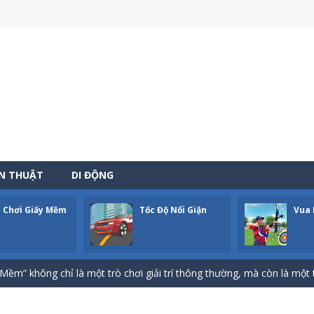
ẾN THUẬT
DI ĐỘNG
 Chơi Giấy Mềm
Tốc Độ Nổi Giận
Vua 
-
Bạn sẽ hóa thân thành một người nông dân đích thực, bận rộn với việc chăm sóc 
 Biệt” không chỉ là một thể loại trò chơi kinh điển mà còn là một cán
Mềm” không chỉ là một trò chơi giải trí thông thường, mà còn là một 
đó chính là linh hồn, là trái tim đập mãnh liệt của trò chơi này! Nếu b