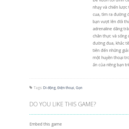
nhạy và chiến lược 
cua, tìm ra đường đ
bạn vượt lên đối th
adrenaline dâng tr
chân thực và sống đ
đường đua, khắc tê
tiên đến những giải
một huyền thoại tro
ấn của riêng bạn t
Tags:
Di động
,
Điện thoại
,
Gọn
DO YOU LIKE THIS GAME?
Embed this game