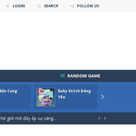
LOGIN
SEARCH
FOLLOW US
RANDOM GAME
Bắn Cung
Baby Stitch Đáng
Ghép 
những cánh đồng của mình. Nhưng cuộc sống thôn...
Yêu

h cửa mở ra thế giới của sự...
thế giới mở đầy ắp sự sáng...


ạn là một tín đồ của những vòng...