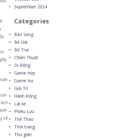
với
September 2024
Categories
à
y
Bắn Súng
ệp
Bé Gái
Bé Trai
ợi
Chiến Thuật
giây
Di Động
Game Hay
toàn
Game Vui
.
Giải Trí
 bạn
Hành Động
cách
Lái xe
hành
Phiêu Lưu
y sẽ
Thể Thao
Thời trang
Thư giãn
h