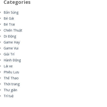
Categories
Bắn Súng
Bé Gái
Bé Trai
Chiến Thuật
Di Động
Game Hay
Game Vui
Giải Trí
Hành Động
Lái xe
Phiêu Lưu
Thể Thao
Thời trang
Thư giãn
Trí tuệ