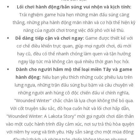
Lối chơi hành động/bắn súng vui nhộn và kịch tính:
Trải nghiệm game hứa hẹn những màn đấu súng căng
thẳng, những pha hành động mãn nhãn và cơ hội thể hiện kỹ
năng của người chơi trong việc đối phó với kẻ thù.
Dễ dàng tiếp cận và chơi ngay:
Game được thiết kế với
cơ chế điều khiển trực quan, giúp mọi người chơi, dù mới
hay cũ, đều có thể nhanh chóng làm quen và tận hưởng
ngay lập tức mà không cần quá nhiều thời gian học hỏi.
Dành cho người hâm mộ thể loại miền Tây và game
hành động:
Nếu bạn yêu thích những cuộc phiêu lưu trên
lưng ngựa, những trận đấu súng bụi bặm và câu chuyện về
những người anh hùng cô độc chiến đấu vì chính nghĩa,
"Wounded Winter" chắc chắn là lựa chọn không thể bỏ qua.
Với cốt truyện sâu sắc, đồ họa cuốn hút và lối chơi hấp dẫn,
"Wounded Winter: A Lakota Story" mời gọi người chơi dấn thân
vào một cuộc hành trình đầy cảm xúc, nơi sự trả thù hòa quyện
với niềm hy vọng và tình yêu. Hãy sẵn sàng cho một mùa đông
đầy thử thách và những trận chiến không khoan nhượng.