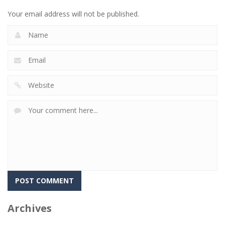
Your email address will not be published.
Archives