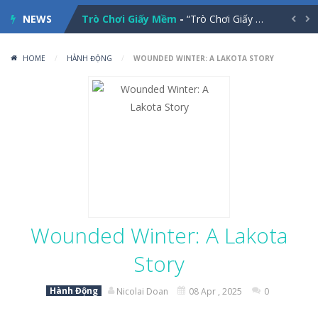
NEWS
Trò Chơi Giấy Mềm
-
“Trò Chơi Giấy Mềm” không chỉ là một trò chơi giải trí thông thường, mà còn là một thế giới mở đầy ắp sự sáng...


Tốc Độ Nổi Giận
-
Tốc Độ Nổi Giận – đó chính là linh hồn, là trái tim đập mãnh liệt của trò chơi này! Nếu bạn là một tín đồ của những vòng...
HOME
/
HÀNH ĐỘNG
/
WOUNDED WINTER: A LAKOTA STORY
Vua Bắn Cung
-
Vua Bắn Cung – Hãy nhắm mục tiêu, bắn những mũi tên của bạn và trở thành Vua Bắn Cung! Bạn đã sẵn sàng bước vào một cuộc...
Baby Stitch Đáng Yêu
-
Chào mừng bạn đến với Thử Thách Xếp Hình Trượt “Baby Stitch Đáng Yêu”! Bước vào thế giới của những câu đố cổ...
Ghép Nối Tình Bạn
-
Mở ra một hành trình không tưởng, Ghép Nối Tình Bạn không chỉ là một tựa game giải đố thông thường, mà còn là cánh cửa dẫn...
Sách Tô Màu: Nhím Dễ Thương
-
Sách Tô Màu: Nhím Dễ Thương không chỉ là một trò chơi tô màu thông thường, mà còn là một cánh cửa mở ra thế giới của sự sáng...
Chuyến Bay Giấy
-
Chuyến Bay Giấy không chỉ là một tựa game arcade thông thường, mà còn là một trải nghiệm gây nghiện, lôi cuốn người chơi...
Cuộc Chạy Của Chiến Binh Man Rợ
-
“Cuộc Chạy 
Wounded Winter: A Lakota
Một Ngày Thư Thái Ở Vùng Quê?
-
Bạn sẽ hóa 
Story
Tìm Điểm Khác Biệt
-
“Tìm Điểm Khác Biệt” không chỉ là một thể loại trò chơi kinh điển mà còn là một cánh cửa mở ra thế giới của sự...
Hành Động
Nicolai Doan
08 Apr , 2025
0