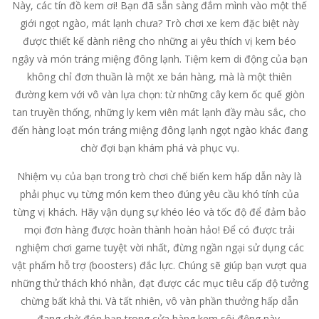
Này, các tín đồ kem ơi! Bạn đã sẵn sàng đắm mình vào một thế
giới ngọt ngào, mát lạnh chưa? Trò chơi xe kem đặc biệt này
được thiết kế dành riêng cho những ai yêu thích vị kem béo
ngậy và món tráng miệng đông lạnh. Tiệm kem di động của bạn
không chỉ đơn thuần là một xe bán hàng, mà là một thiên
đường kem với vô vàn lựa chọn: từ những cây kem ốc quế giòn
tan truyền thống, những ly kem viên mát lạnh đầy màu sắc, cho
đến hàng loạt món tráng miệng đông lạnh ngọt ngào khác đang
chờ đợi bạn khám phá và phục vụ.
Nhiệm vụ của bạn trong trò chơi chế biến kem hấp dẫn này là
phải phục vụ từng món kem theo đúng yêu cầu khó tính của
từng vị khách. Hãy vận dụng sự khéo léo và tốc độ để đảm bảo
mọi đơn hàng được hoàn thành hoàn hảo! Để có được trải
nghiệm chơi game tuyệt vời nhất, đừng ngần ngại sử dụng các
vật phẩm hỗ trợ (boosters) đắc lực. Chúng sẽ giúp bạn vượt qua
những thử thách khó nhằn, đạt được các mục tiêu cấp độ tưởng
chừng bất khả thi. Và tất nhiên, vô vàn phần thưởng hấp dẫn
đang chờ đón bạn trong cửa hàng kem sôi động này.