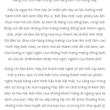
Hãy tải ngay trò chơi nấu ăn miễn phí này và tận hưởng một
hành trình làm kem đầy thú vị. Bắt đầu một cuộc phiêu lưu ẩm
thực mới mẻ với chiếc xe kem di động của riêng bạn, rong ruổi
khắp nơi để bán những món tráng miệng đông lạnh thơm ngon,
chắc chắn sẽ làm hài lòng mọi thực khách dù là khó tính nhất.
Đã đến lúc đưa cửa hàng tráng miệng của bạn lên một tầm cao
mới! Hãy biến chiếc xe kem nhỏ bé thành một đế chế kem, lan
tỏa hương vị ngọt ngào của những món tráng miệng đông lạnh
và sữa lắc (milkshake) khắp mọi ngóc ngách của thành phố.
Đừng chỉ làm kem, hãy trở thành một nghệ sĩ! Với mỗi cây kem,
mỗi ly kem, bạn có thể biến hóa chúng thành một tác phẩm
nghệ thuật bằng cách trình bày thật bắt mắt. Sự sáng tạo trong
việc sử dụng các loại topping hấp dẫn và cách trang trí kem độc
đáo sẽ thu hút ánh nhìn của những khách hàng đi ngang qua xe
kem của bạn. Hãy để họ xếp hàng dài chỉ để được thưởng thức
những món kem tuyệt vời mà bạn tạo ra trong trò chơi quản lý