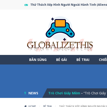
Thử Thách Xếp Hình Người Ngoài Hành Tinh (Aliens
BẮN SÚNG
BÉ GÁI
BÉ TRAI
CHI
Một Ngày Thư Thái Ở Vùng Quê?
Tìm Điểm Khác Biệt
-
“Tìm Điểm Khác
NEWS
Trò Chơi Giấy Mềm
-
“Trò Chơi Giấy 
Tốc Độ Nổi Giận
-
Tốc Độ Nổi Giận – 
HOME
/
BÉ TRAI
/
THỬ THÁCH XẾP HÌNH NGƯỜI NGOÀI H