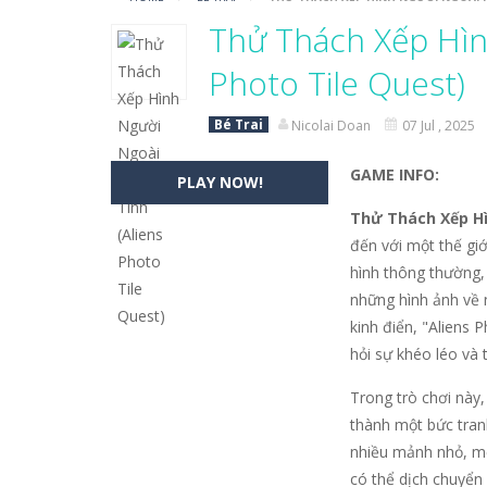
Vua Bắn Cung
-
Vua Bắn Cung – Hãy 
Thử Thách Xếp Hìn
Baby Stitch Đáng Yêu
-
Chào mừng b
Photo Tile Quest)
Ghép Nối Tình Bạn
-
Mở ra một hành 
Bé Trai
Nicolai Doan
07 Jul , 2025
Sách Tô Màu: Nhím Dễ Thương
-
S
GAME INFO:
PLAY NOW!
Chuyến Bay Giấy
-
Chuyến Bay Giấy k
Thử Thách Xếp Hì
Cuộc Chạy Của Chiến Binh Man Rợ
đến với một thế giớ
hình thông thường, 
Một Ngày Thư Thái Ở Vùng Quê?
những hình ảnh về 
kinh điển, "Aliens 
Tìm Điểm Khác Biệt
-
“Tìm Điểm Khác
hỏi sự khéo léo và t
Trong trò chơi này,
thành một bức tran
nhiều mảnh nhỏ, mỗ
có thể dịch chuyển