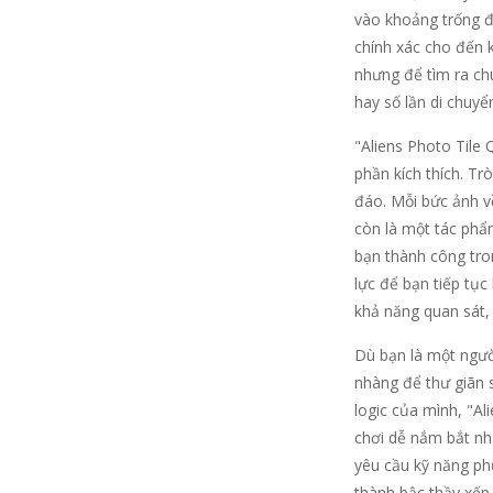
vào khoảng trống đ
chính xác cho đến 
nhưng để tìm ra chu
hay số lần di chuyể
"Aliens Photo Tile
phần kích thích. Tr
đáo. Mỗi bức ảnh v
còn là một tác phẩm
bạn thành công tro
lực để bạn tiếp tụ
khả năng quan sát, 
Dù bạn là một người
nhàng để thư giãn 
logic của mình, "Al
chơi dễ nắm bắt như
yêu cầu kỹ năng phứ
thành bậc thầy xếp 