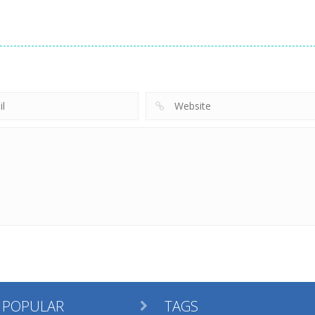
 POPULAR
TAGS
