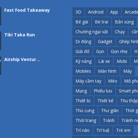
Fast Food Takeaway
3D
Android
App
Arcad
Bé gái
Bé trai
Bắn súng
Chướng ngại vật
Chạy
cầ
Tiki Taka Run
Di động
Gadget
Ghép hìn
Giải đố
Gọn
Gọn nhẹ
H
Airship Ventur ..
Kỹ năng
Lái xe
Mobi
M
Mobiles
Màn hình
Máy
Máy cầm tay
Mèo
Mô ph
Bóng Đá Đầu To
Mạng
Phiêu lưu
Smart ph
Thiết bị
Thiết kế
Thu thập
Donut Ngọt Ngào Hảo ..
Thú cưng
Thư giãn
Thời g
Thời trang
Tránh
Tránh n
Trí não
Trí tuệ
Trẻ em
Thu Thập Quà Tặng: ..