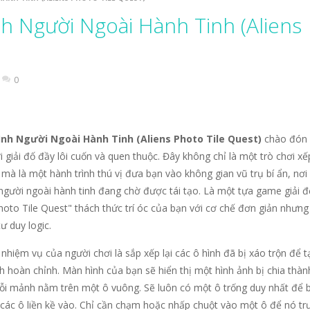
nhắm mục tiêu, bắn những mũi tên của bạn và trở thành Vua Bắn Cu
h Người Ngoài Hành Tinh (Aliens
ạn đến với Thử Thách Xếp Hình Trượt “Baby Stitch Đáng Yêu”! Bước v
trình không tưởng, Ghép Nối Tình Bạn không chỉ là một tựa game giải 
0
ách Tô Màu: Nhím Dễ Thương không chỉ là một trò chơi tô màu thông thường, mà c
hông chỉ là một tựa game arcade thông thường, mà còn là một trải ng
nh Người Ngoài Hành Tinh (Aliens Photo Tile Quest)
chào đón
-
“Cuộc Chạy Của Chiến Binh Man Rợ” (Barbarian Run) không chỉ là một tựa
i giải đố đầy lôi cuốn và quen thuộc. Đây không chỉ là một trò chơi xế
mà là một hành trình thú vị đưa bạn vào không gian vũ trụ bí ẩn, nơi
-
Bạn sẽ hóa thân thành một người nông dân đích thực, bận rộn với việc chăm sóc 
người ngoài hành tinh đang chờ được tái tạo. Là một tựa game giải đ
Photo Tile Quest" thách thức trí óc của bạn với cơ chế đơn giản nhưng
 Biệt” không chỉ là một thể loại trò chơi kinh điển mà còn là một cán
ư duy logic.
 nhiệm vụ của người chơi là sắp xếp lại các ô hình đã bị xáo trộn để 
h hoàn chỉnh. Màn hình của bạn sẽ hiển thị một hình ảnh bị chia thàn
i mảnh nằm trên một ô vuông. Sẽ luôn có một ô trống duy nhất để 
 các ô liền kề vào. Chỉ cần chạm hoặc nhấp chuột vào một ô để nó tr