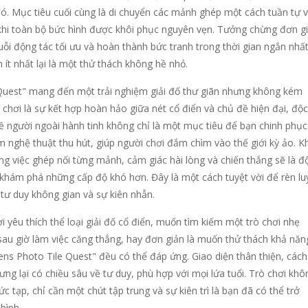
ó. Mục tiêu cuối cùng là di chuyển các mảnh ghép một cách tuần tự 
khi toàn bộ bức hình được khôi phục nguyên vẹn. Tưởng chừng đơn gi
ỗi động tác tối ưu và hoàn thành bức tranh trong thời gian ngắn nhấ
n ít nhất lại là một thử thách không hề nhỏ.
 Quest" mang đến một trải nghiệm giải đố thư giãn nhưng không kém
ò chơi là sự kết hợp hoàn hảo giữa nét cổ điển và chủ đề hiện đại, độc
ề người ngoài hành tinh không chỉ là một mục tiêu để bạn chinh phụ
 nghệ thuật thu hút, giúp người chơi đắm chìm vào thế giới kỳ ảo. Kh
ng việc ghép nối từng mảnh, cảm giác hài lòng và chiến thắng sẽ là đ
c khám phá những cấp độ khó hơn. Đây là một cách tuyệt vời để rèn lu
tư duy không gian và sự kiên nhẫn.
 yêu thích thể loại giải đố cổ điển, muốn tìm kiếm một trò chơi nhẹ
sau giờ làm việc căng thẳng, hay đơn giản là muốn thử thách khả năn
iens Photo Tile Quest" đều có thể đáp ứng. Giao diện thân thiện, cách
ng lại có chiều sâu về tư duy, phù hợp với mọi lứa tuổi. Trò chơi khô
c tạp, chỉ cần một chút tập trung và sự kiên trì là bạn đã có thể trở
hình.