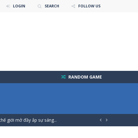
LOGIN
SEARCH
FOLLOW US
RANDOM GAME
những cánh đồng của mình. Nhưng cuộc sống thôn...
h cửa mở ra thế giới của sự...
thế giới mở đầy ắp sự sáng...


ạn là một tín đồ của những vòng...