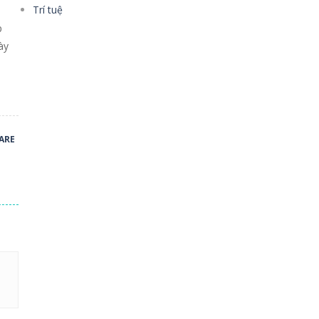
Trí tuệ
p
ày
ARE