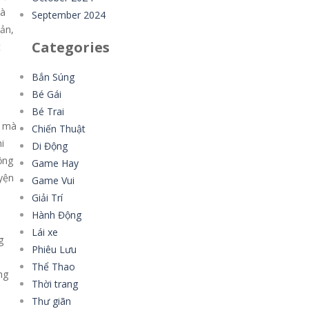
và
September 2024
ản,
Categories
t
Bắn Súng
Bé Gái
Bé Trai
c mà
Chiến Thuật
i
Di Động
ộng
Game Hay
yện
Game Vui
Giải Trí
Hành Động
Lái xe
g
Phiêu Lưu
Thể Thao
ng
Thời trang
Thư giãn