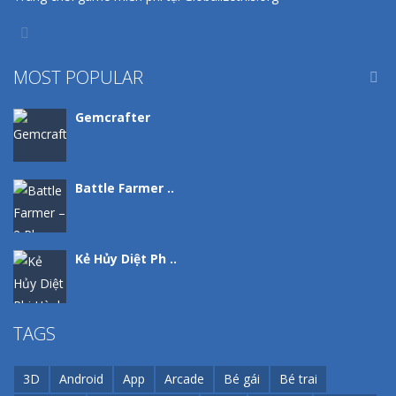
MOST POPULAR

Gemcrafter
Battle Farmer ..
Kẻ Hủy Diệt Ph ..
Gỡ Bom
TAGS
3D
Android
App
Arcade
Bé gái
Bé trai