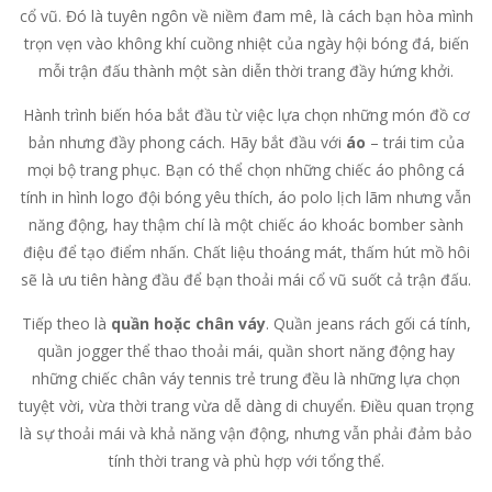
cổ vũ. Đó là tuyên ngôn về niềm đam mê, là cách bạn hòa mình
trọn vẹn vào không khí cuồng nhiệt của ngày hội bóng đá, biến
mỗi trận đấu thành một sàn diễn thời trang đầy hứng khởi.
Hành trình biến hóa bắt đầu từ việc lựa chọn những món đồ cơ
bản nhưng đầy phong cách. Hãy bắt đầu với
áo
– trái tim của
mọi bộ trang phục. Bạn có thể chọn những chiếc áo phông cá
tính in hình logo đội bóng yêu thích, áo polo lịch lãm nhưng vẫn
năng động, hay thậm chí là một chiếc áo khoác bomber sành
điệu để tạo điểm nhấn. Chất liệu thoáng mát, thấm hút mồ hôi
sẽ là ưu tiên hàng đầu để bạn thoải mái cổ vũ suốt cả trận đấu.
Tiếp theo là
quần hoặc chân váy
. Quần jeans rách gối cá tính,
quần jogger thể thao thoải mái, quần short năng động hay
những chiếc chân váy tennis trẻ trung đều là những lựa chọn
tuyệt vời, vừa thời trang vừa dễ dàng di chuyển. Điều quan trọng
là sự thoải mái và khả năng vận động, nhưng vẫn phải đảm bảo
tính thời trang và phù hợp với tổng thể.