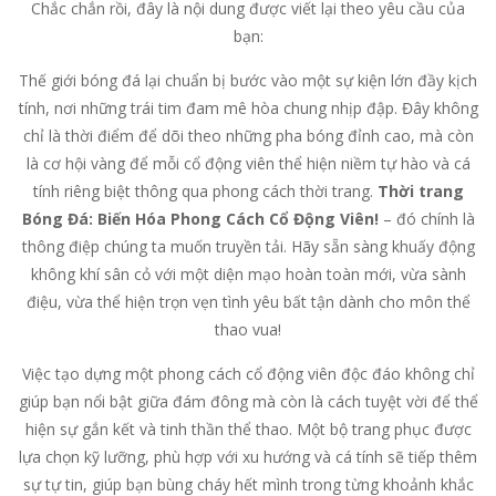
Chắc chắn rồi, đây là nội dung được viết lại theo yêu cầu của
bạn:
Thế giới bóng đá lại chuẩn bị bước vào một sự kiện lớn đầy kịch
tính, nơi những trái tim đam mê hòa chung nhịp đập. Đây không
chỉ là thời điểm để dõi theo những pha bóng đỉnh cao, mà còn
là cơ hội vàng để mỗi cổ động viên thể hiện niềm tự hào và cá
tính riêng biệt thông qua phong cách thời trang.
Thời trang
Bóng Đá: Biến Hóa Phong Cách Cổ Động Viên!
– đó chính là
thông điệp chúng ta muốn truyền tải. Hãy sẵn sàng khuấy động
không khí sân cỏ với một diện mạo hoàn toàn mới, vừa sành
điệu, vừa thể hiện trọn vẹn tình yêu bất tận dành cho môn thể
thao vua!
Việc tạo dựng một phong cách cổ động viên độc đáo không chỉ
giúp bạn nổi bật giữa đám đông mà còn là cách tuyệt vời để thể
hiện sự gắn kết và tinh thần thể thao. Một bộ trang phục được
lựa chọn kỹ lưỡng, phù hợp với xu hướng và cá tính sẽ tiếp thêm
sự tự tin, giúp bạn bùng cháy hết mình trong từng khoảnh khắc