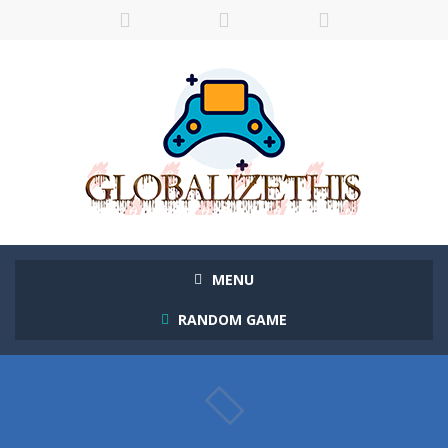
MENU
RANDOM GAME
Một Ngày Thư Thái Ở Vùng Quê?
-
Bạn sẽ hóa 
Tìm Điểm Khác Biệt
-
“Tìm Điểm Khác Biệt” không chỉ là một thể loại trò chơi kinh điển mà còn là một cánh cửa mở ra thế giới của sự...