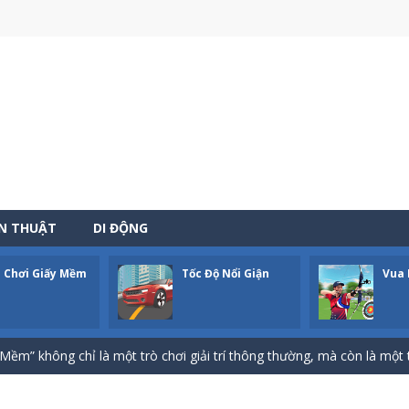
ẾN THUẬT
DI ĐỘNG
 Chơi Giấy Mềm
Tốc Độ Nổi Giận
Vua 
-
Bạn sẽ hóa thân thành một người nông dân đích thực, bận rộn với việc chăm sóc 
 Biệt” không chỉ là một thể loại trò chơi kinh điển mà còn là một cán
Mềm” không chỉ là một trò chơi giải trí thông thường, mà còn là một 
đó chính là linh hồn, là trái tim đập mãnh liệt của trò chơi này! Nếu b