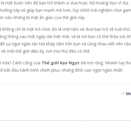
n là một bước tiến để bạn trở thành vị Vua hoặc Nữ hoàng Kẹo vĩ đại
hưởng này sẽ giúp bạn mạnh mẽ hơn, tùy chỉnh trải nghiệm chơi ga
n vào những bí mật ẩn giấu của thế giới này.
t
không chỉ là một trò chơi; đó là một tấm vé đưa bạn trở về tuổi thơ,
 căng thẳng sau một ngày dài mệt mỏi, và là nơi bạn có thể thỏa sức 
 để sự ngọt ngào lan tỏa khắp tâm hồn bạn và cùng nhau viết nên câu
về một thế giới diệu kỳ, nơi mọi thứ đều có thể.
gì nữa? Cánh cổng của
Thế giới Kẹo Ngọt
đã mở rộng. Nhanh tay t
ể bắt đầu hành trình chinh phục những đỉnh cao ngọt ngào nhất!
SH