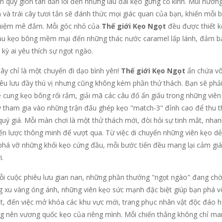
h quy giòn tan dẫn lối đến những lâu đài kẹo gừng cổ kính. Mùi hươn
à và trái cây tươi tắn sẽ đánh thức mọi giác quan của bạn, khiến mỗi 
nghiệm mê đắm. Mỗi góc nhỏ của
Thế giới Kẹo Ngọt
đều được thiết kế
cầu kẹo bông mềm mại đến những thác nước caramel lấp lánh, đảm b
 kỳ ai yêu thích sự ngọt ngào.
y chỉ là một chuyến đi dạo bình yên!
Thế giới Kẹo Ngọt
ẩn chứa v
êu lưu đầy thú vị nhưng cũng không kém phần thử thách. Bạn sẽ phả
cung kẹo bông rối rắm, giải mã các câu đố ẩn giấu trong những viên
ay tham gia vào những trận đấu ghép kẹo "match-3" đỉnh cao để thu 
uý giá. Mỗi màn chơi là một thử thách mới, đòi hỏi sự tinh mắt, nha
iến lược thông minh để vượt qua. Từ việc di chuyển những viên kẹo d
phá vỡ những khối kẹo cứng đầu, mỗi bước tiến đều mang lại cảm gi
i.
mỗi cuộc phiêu lưu gian nan, những phần thưởng "ngọt ngào" đang chờ
 xu vàng óng ánh, những viên kẹo sức mạnh đặc biệt giúp bạn phá v
t, đến việc mở khóa các khu vực mới, trang phục nhân vật độc đáo 
ng nên vương quốc kẹo của riêng mình. Mỗi chiến thắng không chỉ m