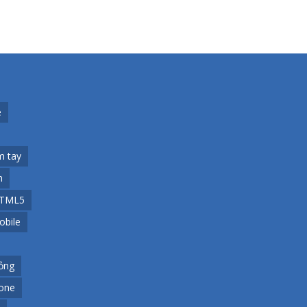
e
m tay
h
TML5
obile
ỏng
one