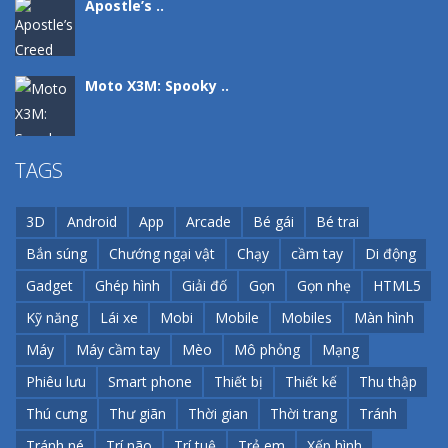
Apostle’s ..
Moto X3M: Spooky ..
Chúc Mừng Giáng ..
TAGS
3D
Android
App
Arcade
Bé gái
Bé trai
Advanced Physics ..
Bắn súng
Chướng ngại vật
Chạy
cầm tay
Di động
Gadget
Ghép hình
Giải đố
Gọn
Gọn nhẹ
HTML5
Kỹ năng
Lái xe
Mobi
Mobile
Mobiles
Màn hình
Thug Racer: Cuộ ..
Máy
Máy cầm tay
Mèo
Mô phỏng
Mạng
Phiêu lưu
Smart phone
Thiết bị
Thiết kế
Thu thập
Thú cưng
Thư giãn
Thời gian
Thời trang
Tránh
Tránh né
Trí não
Trí tuệ
Trẻ em
Xếp hình