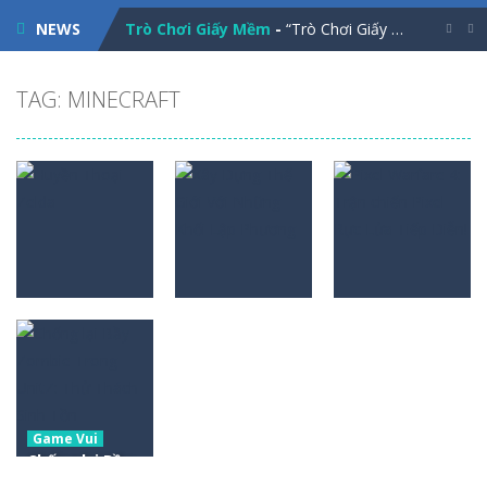
NEWS
Trò Chơi Giấy Mềm
-
“Trò Chơi Giấy Mềm” không chỉ là một trò chơi giải trí thông thường, mà còn là một thế giới mở đầy ắp sự sáng...


Tốc Độ Nổi Giận
-
Tốc Độ Nổi Giận – đó chính là linh hồn, là trái tim đập mãnh liệt của trò chơi này! Nếu bạn là một tín đồ của những vòng...
TAG: MINECRAFT
Vua Bắn Cung
-
Vua Bắn Cung – Hãy nhắm mục tiêu, bắn những mũi tên của bạn và trở thành Vua Bắn Cung! Bạn đã sẵn sàng bước vào một cuộc...
Baby Stitch Đáng Yêu
-
Chào mừng bạn đến với Thử Thách Xếp Hình Trượt “Baby Stitch Đáng Yêu”! Bước vào thế giới của những câu đố cổ...
Ghép Nối Tình Bạn
-
Mở ra một hành trình không tưởng, Ghép Nối Tình Bạn không chỉ là một tựa game giải đố thông thường, mà còn là cánh cửa dẫn...
Sách Tô Màu: Nhím Dễ Thương
-
Sách Tô Màu: Nhím Dễ Thương không chỉ là một trò chơi tô màu thông thường, mà còn là một cánh cửa mở ra thế giới của sự sáng...
Chuyến Bay Giấy
-
Chuyến Bay Giấy không chỉ là một tựa game arcade thông thường, mà còn là một trải nghiệm gây nghiện, lôi cuốn người chơi...
Hành Động
Bắn Súng
Xây Dựng Thế
Pixel Warfare
Cuộc Chạy Của Chiến Binh Man Rợ
-
“Cuộc Chạy 
Giới Với
4: Trận chiến
Phiêu Lưu
Một Ngày Thư Thái Ở Vùng Quê?
-
Bạn sẽ hóa 
Huyền Thoại
Những Khối
Pixel Rực Lửa
Zelda
Lập Phương
Tiếp Diễn!
Tìm Điểm Khác Biệt
-
“Tìm Điểm Khác Biệt” không chỉ là một thể loại trò chơi kinh điển mà còn là một cánh cửa mở ra thế giới của sự...
Game Vui
Chống lại Bầy