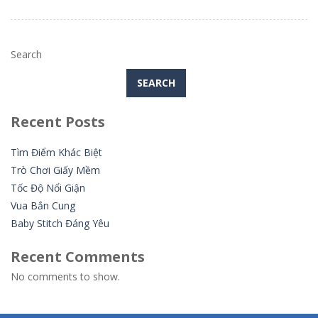
Zombie Trong
UnitZ: Thử
Thách Sinh
Tồn
Search
SEARCH
Recent Posts
Tìm Điểm Khác Biệt
Trò Chơi Giấy Mềm
Tốc Độ Nổi Giận
Vua Bắn Cung
Baby Stitch Đáng Yêu
Recent Comments
No comments to show.