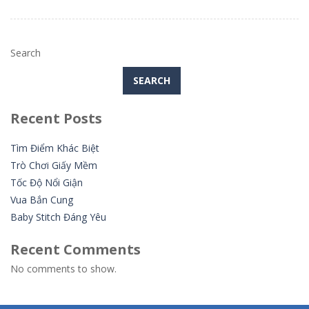
Og-342: Trò
Chơi Lắp Ghép
Nguyên Tử
Hấp Dẫn
Search
SEARCH
Recent Posts
Tìm Điểm Khác Biệt
Trò Chơi Giấy Mềm
Tốc Độ Nổi Giận
Vua Bắn Cung
Baby Stitch Đáng Yêu
Recent Comments
No comments to show.