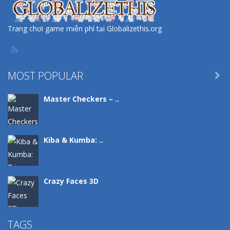
Trang chơi game miễn phí tại Globalizethis.org
MOST POPULAR

Master Checkers – ..
Kiba & Kumba: ..
Crazy Faces 3D
Icy Purple Head 2
TAGS