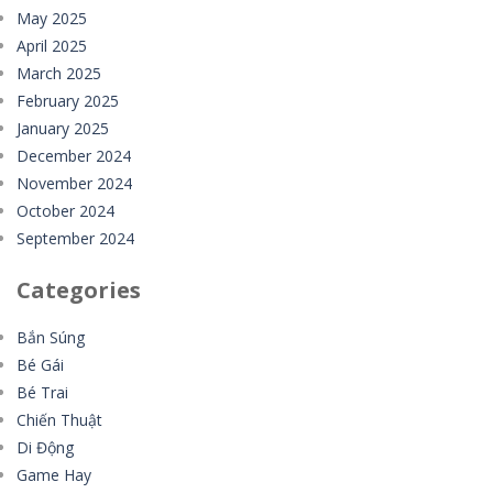
May 2025
April 2025
March 2025
February 2025
January 2025
December 2024
November 2024
October 2024
September 2024
Categories
Bắn Súng
Bé Gái
Bé Trai
Chiến Thuật
Di Động
Game Hay