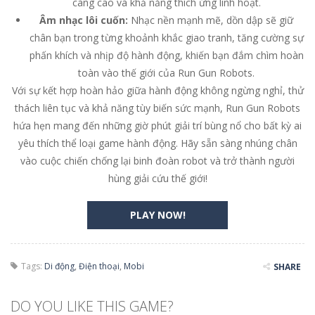
càng cao và khả năng thích ứng linh hoạt.
Âm nhạc lôi cuốn:
Nhạc nền mạnh mẽ, dồn dập sẽ giữ
chân bạn trong từng khoảnh khắc giao tranh, tăng cường sự
phấn khích và nhịp độ hành động, khiến bạn đắm chìm hoàn
toàn vào thế giới của Run Gun Robots.
Với sự kết hợp hoàn hảo giữa hành động không ngừng nghỉ, thử
thách liên tục và khả năng tùy biến sức mạnh, Run Gun Robots
hứa hẹn mang đến những giờ phút giải trí bùng nổ cho bất kỳ ai
yêu thích thể loại game hành động. Hãy sẵn sàng nhúng chân
vào cuộc chiến chống lại binh đoàn robot và trở thành người
hùng giải cứu thế giới!
PLAY NOW!
Tags:
Di động
,
Điện thoại
,
Mobi
SHARE
DO YOU LIKE THIS GAME?