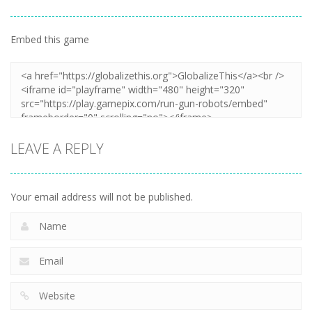
Embed this game
LEAVE A REPLY
Your email address will not be published.