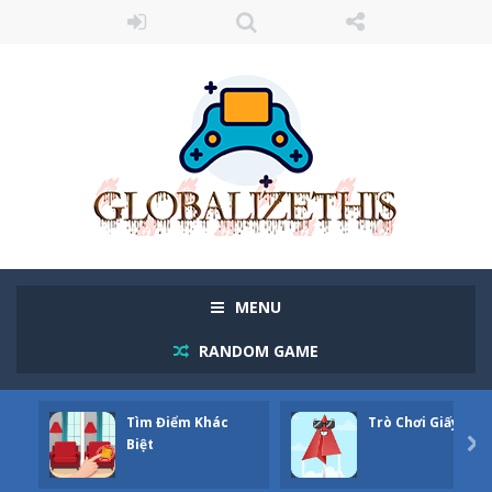
MENU
RANDOM GAME
Tìm Điểm Khác
Trò Chơi Giấy Mề
Một Ngày Thư Thái Ở Vùng Quê?
-
Bạn sẽ hóa 
Biệt

Tìm Điểm Khác Biệt
-
“Tìm Điểm Khác Biệt” không chỉ là một thể loại trò chơi kinh điển mà còn là một cánh cửa mở ra thế giới của sự...