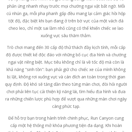
phản ứng nhanh nhạy trước mọi chướng ngại vật bất ngờ. Mỗi
cú nhún ga, mỗi pha phanh gấp đều mang lại cảm giác hồi hộp
tột độ, đặc biệt khi bạn đang ở trên bờ vực của một vách đá
cheo leo, chỉ một sai lầm nhỏ cũng có thể khiến chiếc xe lao
xuống vực sâu thăm thẳm.
Trò chơi mang đến 30 cấp độ thử thách đầy kịch tính, mỗi cấp
độ được thiết kế độc đáo với những bố cục địa hình và chướng
ngại vật riêng biệt. Mục tiêu không chỉ là về tốc độ mà còn là
khả năng "sinh tồn": bạn phải giữ cho chiếc xe của mình không
bị lật, không rơi xuống vực và cán đích an toàn trong thời gian
quy định. Độ khó sẽ tăng dần theo từng màn chơi, đòi hỏi người
chơi phải liên tục cải thiện kỹ năng lái, tìm hiểu địa hình và đưa
ra những chiến lược phù hợp để vượt qua những màn chơi ngày
càng phức tạp.
Để hỗ trợ bạn trong hành trình chinh phục, Run Canyon cung
cấp một hệ thống mở khóa phương tiện đa dạng. Khi hoàn