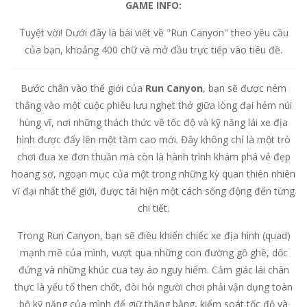
GAME INFO:
Tuyệt vời! Dưới đây là bài viết về "Run Canyon" theo yêu cầu
của bạn, khoảng 400 chữ và mở đầu trực tiếp vào tiêu đề.
Bước chân vào thế giới của
Run Canyon
, bạn sẽ được ném
thẳng vào một cuộc phiêu lưu nghẹt thở giữa lòng đại hẻm núi
hùng vĩ, nơi những thách thức về tốc độ và kỹ năng lái xe địa
hình được đẩy lên một tầm cao mới. Đây không chỉ là một trò
chơi đua xe đơn thuần mà còn là hành trình khám phá vẻ đẹp
hoang sơ, ngoạn mục của một trong những kỳ quan thiên nhiên
vĩ đại nhất thế giới, được tái hiện một cách sống động đến từng
chi tiết.
Trong Run Canyon, bạn sẽ điều khiển chiếc xe địa hình (quad)
mạnh mẽ của mình, vượt qua những con đường gồ ghề, dốc
đứng và những khúc cua tay áo nguy hiểm. Cảm giác lái chân
thực là yếu tố then chốt, đòi hỏi người chơi phải vận dụng toàn
bộ kỹ năng của mình để giữ thăng bằng, kiểm soát tốc độ và