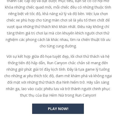
thành các cấp độ và đạt được mục tiêu, bạn sẽ có cơ hội mở
khóa những chiếc quad mới, mỗi chiếc đều có những thuộc tính
riêng biệt về tốc độ, khả năng xử lý và độ bền. Việc lựa chọn
chiếc xe phù hợp cho từng màn chơi sẽ là yếu tố then chốt để
vượt qua những thử thách khó khăn nhất. Điều này không chỉ
tăng thêm giá trị chơi lại mà còn khuyến khích người chơi thử
nghiệm các phong cách lái khác nhau, tìm ra chiến thuật tối ưu
cho từng cung đường.
Với sự kết hợp giữa đồ họa tuyệt đẹp, lối chơi thử thách và hệ
thống tiến độ hấp dẫn, Run Canyon chắc chắn sẽ mang đến
những giờ phút giải trí đầy kịch tính. Đây là tựa game lý tưởng
cho những ai yêu thích tốc độ, đam mê khám phá và không ngại
đối mặt với những thử thách địa hình hiểm trở. Hãy sẵn sàng
nhấn ga, lao vào cuộc phiêu lưu và trở thành người chinh phục
thực thụ của Đại Hẻm Núi trong Run Canyon!
PLAY NOW!