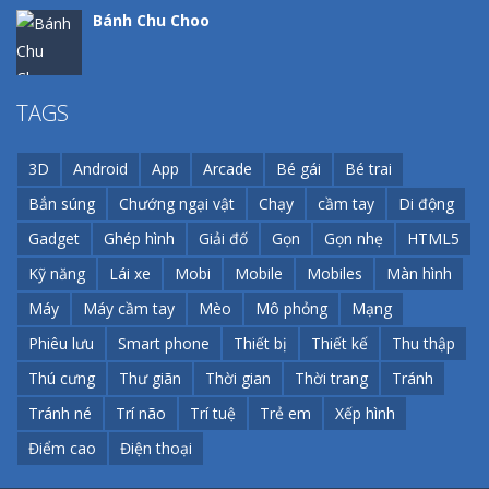
Bánh Chu Choo
Phòng Thí Nghiệ ..
TAGS
3D
Android
App
Arcade
Bé gái
Bé trai
Đổi Màu
Bắn súng
Chướng ngại vật
Chạy
cầm tay
Di động
Gadget
Ghép hình
Giải đố
Gọn
Gọn nhẹ
HTML5
Kỹ năng
Lái xe
Mobi
Mobile
Mobiles
Màn hình
Zombie Không T ..
Máy
Máy cầm tay
Mèo
Mô phỏng
Mạng
Phiêu lưu
Smart phone
Thiết bị
Thiết kế
Thu thập
Thú cưng
Thư giãn
Thời gian
Thời trang
Tránh
Tránh né
Trí não
Trí tuệ
Trẻ em
Xếp hình
Điểm cao
Điện thoại