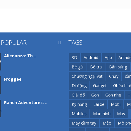
 POPULAR
TAGS

Alienanza: Th ..
3D
Android
App
Arcad
Bé gái
Bé trai
Bắn súng
Chướng ngại vật
Chạy
cầ
Froggee
Di động
Gadget
Ghép hìn
Giải đố
Gọn
Gọn nhẹ
H
Ranch Adventures: ..
Kỹ năng
Lái xe
Mobi
M
Mobiles
Màn hình
Máy
Máy cầm tay
Mèo
Mô ph
Thiên Thần và ..