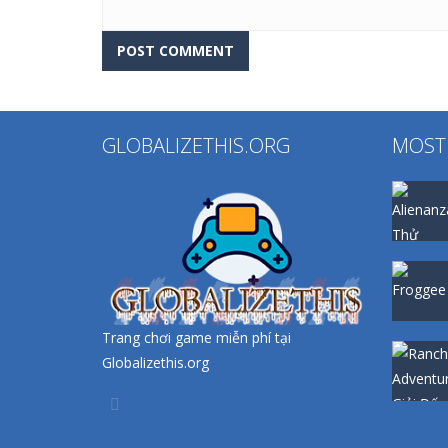
GLOBALIZETHIS.ORG
MOST
Trang chơi game miễn phí tại
Globalizethis.org