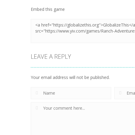
Embed this game
LEAVE A REPLY
Your email address will not be published.