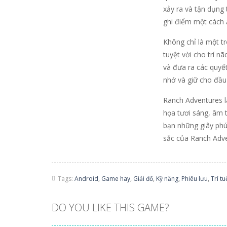
xảy ra và tận dụng 
ghi điểm một cách 
Không chỉ là một tr
tuyệt vời cho trí nã
và đưa ra các quyết
nhớ và giữ cho đầu
Ranch Adventures là
họa tươi sáng, âm 
bạn những giây phút
sắc của Ranch Adve
Tags:
Android
,
Game hay
,
Giải đố
,
Kỹ năng
,
Phiêu lưu
,
Trí tu
DO YOU LIKE THIS GAME?