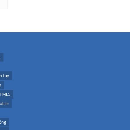
e
m tay
h
TML5
obile
ỏng