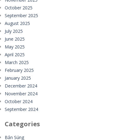
October 2025
September 2025
August 2025
July 2025
June 2025
May 2025
April 2025
March 2025
February 2025
January 2025
December 2024
November 2024
October 2024
September 2024
Categories
Bắn Súng