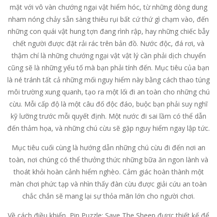
mặt với vô vàn chướng ngại vật hiểm hóc, từ những dòng dung
nham nóng chảy sẵn sàng thiêu rụi bất cứ thứ gì chạm vào, đến
những con quái vật hung tợn đang rình rập, hay những chiếc bẫy
chết người được đặt rải rác trên bản đồ. Nước độc, đá rơi, và
thậm chí là những chướng ngại vật vật lý cần phải dịch chuyển
cũng sẽ là những yếu tố mà bạn phải tính đến. Mục tiêu của bạn
là né tránh tất cả những mối nguy hiểm này bằng cách thao túng
môi trường xung quanh, tạo ra một lối đi an toàn cho những chú
cừu. Mỗi cấp độ là một câu đố độc đáo, buộc bạn phải suy nghĩ
kỹ lưỡng trước mỗi quyết định. Một nước đi sai lầm có thể dẫn
đến thảm họa, và những chú cừu sẽ gặp nguy hiểm ngay lập tức.
Mục tiêu cuối cùng là hướng dẫn những chú cừu đi đến nơi an
toàn, nơi chúng có thể thưởng thức những bữa ăn ngon lành và
thoát khỏi hoàn cảnh hiểm nghèo. Cảm giác hoàn thành một
màn chơi phức tạp và nhìn thấy đàn cừu được giải cứu an toàn
chắc chắn sẽ mang lại sự thỏa mãn lớn cho người chơi.
Về cách điều khiển, Pin Puzzle: Save The Sheep được thiết kế để