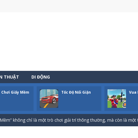
ẾN THUẬT
DI ĐỘNG
 Chơi Giấy Mềm
Tốc Độ Nổi Giận
Vua 
-
Bạn sẽ hóa thân thành một người nông dân đích thực, bận rộn với việc chăm sóc 
 Biệt” không chỉ là một thể loại trò chơi kinh điển mà còn là một cán
Mềm” không chỉ là một trò chơi giải trí thông thường, mà còn là một 
đó chính là linh hồn, là trái tim đập mãnh liệt của trò chơi này! Nếu b