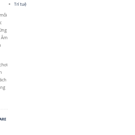
Trí tuệ
 mỗi
c
hững
. Âm
m
chơi
h
hách
ùng
ARE