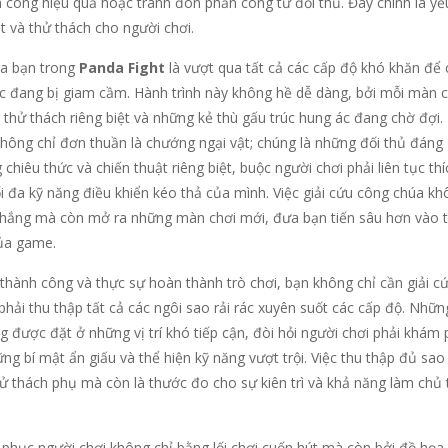
n công hiệu quả hoặc tránh đòn phản công từ đối thủ. Đây chính là yế
t và thử thách cho người chơi.
ủa bạn trong
Panda Fight
là vượt qua tất cả các cấp độ khó khăn để
 đang bị giam cầm. Hành trình này không hề dễ dàng, bởi mỗi màn c
thử thách riêng biệt và những kẻ thù gấu trúc hung ác đang chờ đợi.
hông chỉ đơn thuần là chướng ngại vật; chúng là những đối thủ đáng
hiêu thức và chiến thuật riêng biệt, buộc người chơi phải liên tục thí
i đa kỹ năng điều khiển kéo thả của mình. Việc giải cứu công chúa k
 thắng mà còn mở ra những màn chơi mới, đưa bạn tiến sâu hơn vào 
ủa game.
hành công và thực sự hoàn thành trò chơi, bạn không chỉ cần giải c
hải thu thập tất cả các ngôi sao rải rác xuyên suốt các cấp độ. Nhữn
 được đặt ở những vị trí khó tiếp cận, đòi hỏi người chơi phải khám
ững bí mật ẩn giấu và thể hiện kỹ năng vượt trội. Việc thu thập đủ sao
hử thách phụ mà còn là thước đo cho sự kiên trì và khả năng làm chủ 
 phục người chơi không chỉ bằng lối chơi cuốn hút mà còn bởi đồ họa