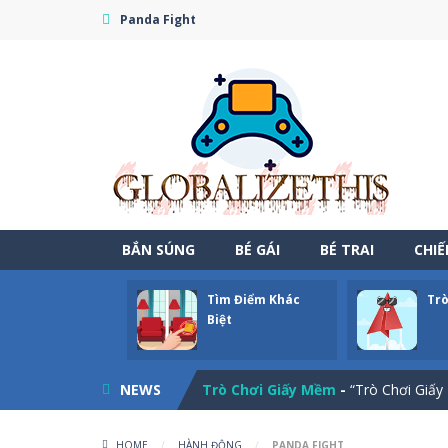
Panda Fight
BẮN SÚNG
BÉ GÁI
BÉ TRAI
CHI
Tìm Điểm Khác
Trò
Một Ngày Thư Thái Ở Vùng Quê?
Biệt
Tìm Điểm Khác Biệt
-
“Tìm Điểm Khác
NEWS
Trò Chơi Giấy Mềm
-
“Trò Chơi Giấy 
Tốc Độ Nổi Giận
-
Tốc Độ Nổi Giận – 
HOME
/
HÀNH ĐỘNG
/
PANDA FIGHT