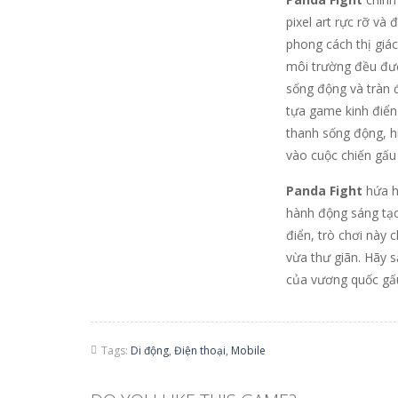
pixel art rực rỡ và
phong cách thị giá
môi trường đều được
sống động và tràn 
tựa game kinh điển 
thanh sống động, 
vào cuộc chiến gấu
Panda Fight
hứa hẹ
hành động sáng tạo
điển, trò chơi này
vừa thư giãn. Hãy 
của vương quốc gấu
Tags:
Di động
,
Điện thoại
,
Mobile