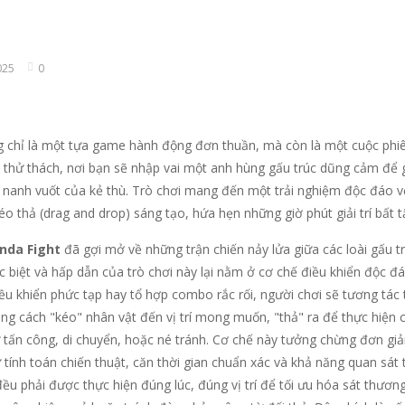
nhắm mục tiêu, bắn những mũi tên của bạn và trở thành Vua Bắn Cu
ạn đến với Thử Thách Xếp Hình Trượt “Baby Stitch Đáng Yêu”! Bước v
025
0
trình không tưởng, Ghép Nối Tình Bạn không chỉ là một tựa game giải 
ách Tô Màu: Nhím Dễ Thương không chỉ là một trò chơi tô màu thông thường, mà c
 chỉ là một tựa game hành động đơn thuần, mà còn là một cuộc phi
hông chỉ là một tựa game arcade thông thường, mà còn là một trải ng
 thử thách, nơi bạn sẽ nhập vai một anh hùng gấu trúc dũng cảm để g
 nanh vuốt của kẻ thù. Trò chơi mang đến một trải nghiệm độc đáo v
-
“Cuộc Chạy Của Chiến Binh Man Rợ” (Barbarian Run) không chỉ là một tựa
éo thả (drag and drop) sáng tạo, hứa hẹn những giờ phút giải trí bất t
-
Bạn sẽ hóa thân thành một người nông dân đích thực, bận rộn với việc chăm sóc 
nda Fight
đã gợi mở về những trận chiến nảy lửa giữa các loài gấu tr
 biệt và hấp dẫn của trò chơi này lại nằm ở cơ chế điều khiển độc đá
 Biệt” không chỉ là một thể loại trò chơi kinh điển mà còn là một cán
ều khiển phức tạp hay tổ hợp combo rắc rối, người chơi sẽ tương tác 
ằng cách "kéo" nhân vật đến vị trí mong muốn, "thả" ra để thực hiện 
tấn công, di chuyển, hoặc né tránh. Cơ chế này tưởng chừng đơn gi
ự tính toán chiến thuật, căn thời gian chuẩn xác và khả năng quan sát 
đều phải được thực hiện đúng lúc, đúng vị trí để tối ưu hóa sát thương