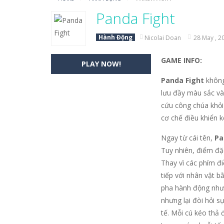
Vua Bắn Cung
-
Vua Bắn Cung – Hãy 
Panda Fight
Baby Stitch Đáng Yêu
-
Chào mừng b
Hành Động
Nicolai Doan
28 May , 2
Ghép Nối Tình Bạn
-
Mở ra một hành 
GAME INFO:
PLAY NOW!
Sách Tô Màu: Nhím Dễ Thương
-
S
Panda Fight
không
Chuyến Bay Giấy
-
Chuyến Bay Giấy k
lưu đầy màu sắc và
cứu công chúa khỏi
Cuộc Chạy Của Chiến Binh Man Rợ
cơ chế điều khiển k
Một Ngày Thư Thái Ở Vùng Quê?
Ngay từ cái tên,
Pa
Tuy nhiên, điểm đặc
Tìm Điểm Khác Biệt
-
“Tìm Điểm Khác
Thay vì các phím đi
tiếp với nhân vật b
pha hành động như 
nhưng lại đòi hỏi s
tế. Mỗi cú kéo thả 