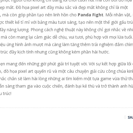
 đẹp mắt. Đồ họa pixel art đầy màu sắc và đẹp mắt không chỉ là một
c, mà còn góp phần tạo nên linh hồn cho
Panda Fight
. Mỗi nhân vật,
 thiết kế tỉ mỉ với bảng màu tươi sáng, tạo nên một thế giới gấu trú
đầy năng lượng. Phong cách nghệ thuật này không chỉ gợi nhắc về n
mà còn mang lại cảm giác dễ chịu, vui tươi, phù hợp với mọi lứa tuổi
hiệu ứng hình ảnh mượt mà càng làm tăng thêm trải nghiệm đắm chì
 trúc đầy kịch tính nhưng cũng không kém phần hài hước.
n mang đến những giờ phút giải trí tuyệt vời. Với sự kết hợp giữa lối 
, đồ họa pixel art quyến rũ và một câu chuyện giải cứu công chúa kin
 chắc chắn sẽ làm hài lòng những ai tìm kiếm một tựa game vừa thử t
sẵn sàng tham gia vào cuộc chiến, đánh bại kẻ thù và trở thành anh h
 trúc!
SH