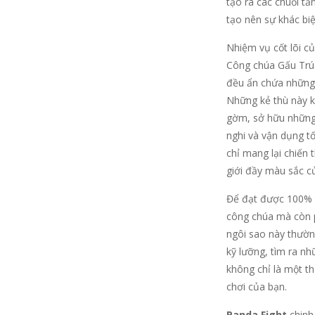
tạo ra các chuỗi tấ
tạo nên sự khác biệ
Nhiệm vụ cốt lõi c
Công chúa Gấu Trúc
đều ẩn chứa những 
Những kẻ thù này k
gờm, sở hữu những c
nghi và vận dụng tố
chỉ mang lại chiến
giới đầy màu sắc c
Để đạt được 100% t
công chúa mà còn p
ngôi sao này thường
kỹ lưỡng, tìm ra nh
không chỉ là một t
chơi của bạn.
Panda Fight
chinh