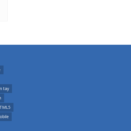
e
m tay
h
TML5
obile