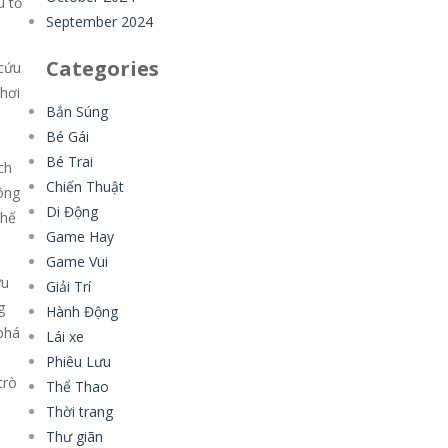
u tố
September 2024
Categories
 cứu
hơi
Bắn Súng
Bé Gái
Bé Trai
ch
Chiến Thuật
hông
Di Động
thế
Game Hay
Game Vui
ứu
Giải Trí
g
Hành Động
 phá
Lái xe
Phiêu Lưu
trò
Thể Thao
Thời trang
Thư giãn