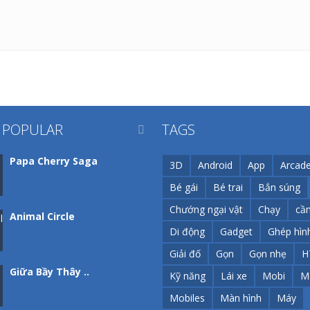
 POPULAR
TAGS

Papa Cherry Saga
3D
Android
App
Arcad
Bé gái
Bé trai
Bắn súng
Chướng ngại vật
Chạy
cầ
Animal Circle
Di động
Gadget
Ghép hìn
Giải đố
Gọn
Gọn nhẹ
H
Giữa Bầy Thây ..
Kỹ năng
Lái xe
Mobi
M
Mobiles
Màn hình
Máy