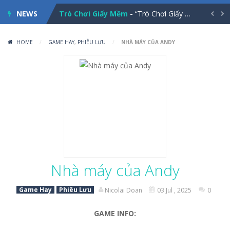
NEWS
Trò Chơi Giấy Mềm
-
“Trò Chơi Giấy Mềm” không chỉ là một trò chơi giải trí thông thường, mà còn là một thế giới mở đầy ắp sự sáng...


Tốc Độ Nổi Giận
-
Tốc Độ Nổi Giận – đó chính là linh hồn, là trái tim đập mãnh liệt của trò chơi này! Nếu bạn là một tín đồ của những vòng...
HOME
/
GAME HAY
,
PHIÊU LƯU
/
NHÀ MÁY CỦA ANDY
Vua Bắn Cung
-
Vua Bắn Cung – Hãy nhắm mục tiêu, bắn những mũi tên của bạn và trở thành Vua Bắn Cung! Bạn đã sẵn sàng bước vào một cuộc...
Baby Stitch Đáng Yêu
-
Chào mừng bạn đến với Thử Thách Xếp Hình Trượt “Baby Stitch Đáng Yêu”! Bước vào thế giới của những câu đố cổ...
Ghép Nối Tình Bạn
-
Mở ra một hành trình không tưởng, Ghép Nối Tình Bạn không chỉ là một tựa game giải đố thông thường, mà còn là cánh cửa dẫn...
Sách Tô Màu: Nhím Dễ Thương
-
Sách Tô Màu: Nhím Dễ Thương không chỉ là một trò chơi tô màu thông thường, mà còn là một cánh cửa mở ra thế giới của sự sáng...
Chuyến Bay Giấy
-
Chuyến Bay Giấy không chỉ là một tựa game arcade thông thường, mà còn là một trải nghiệm gây nghiện, lôi cuốn người chơi...
Cuộc Chạy Của Chiến Binh Man Rợ
-
“Cuộc Chạy 
Nhà máy của Andy
Một Ngày Thư Thái Ở Vùng Quê?
-
Bạn sẽ hóa 
Game Hay
Phiêu Lưu
Nicolai Doan
03 Jul , 2025
0
Tìm Điểm Khác Biệt
-
“Tìm Điểm Khác Biệt” không chỉ là một thể loại trò chơi kinh điển mà còn là một cánh cửa mở ra thế giới của sự...
GAME INFO: