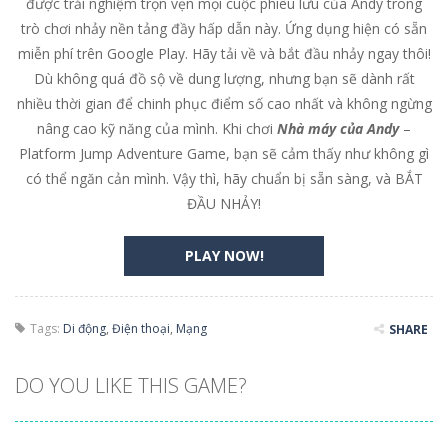
được trải nghiệm trọn vẹn mọi cuộc phiêu lưu của Andy trong
trò chơi nhảy nền tảng đầy hấp dẫn này. Ứng dụng hiện có sẵn
miễn phí trên Google Play. Hãy tải về và bắt đầu nhảy ngay thôi!
Dù không quá đồ sộ về dung lượng, nhưng bạn sẽ dành rất
nhiều thời gian để chinh phục điểm số cao nhất và không ngừng
nâng cao kỹ năng của mình. Khi chơi
Nhà máy của Andy
–
Platform Jump Adventure Game, bạn sẽ cảm thấy như không gì
có thể ngăn cản mình. Vậy thì, hãy chuẩn bị sẵn sàng, và BẮT
ĐẦU NHẢY!
PLAY NOW!
Tags:
Di động
,
Điện thoại
,
Mạng
SHARE
DO YOU LIKE THIS GAME?