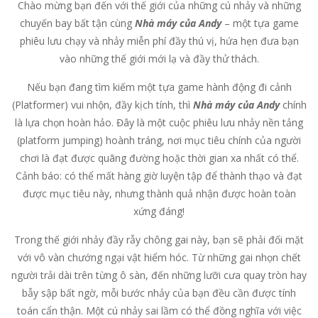
Chào mừng bạn đến với thế giới của những cú nhảy và những
chuyến bay bất tận cùng
Nhà máy của Andy
– một tựa game
phiêu lưu chạy và nhảy miễn phí đầy thú vị, hứa hẹn đưa bạn
vào những thế giới mới lạ và đầy thử thách.
Nếu bạn đang tìm kiếm một tựa game hành động đi cảnh
(Platformer) vui nhộn, đầy kịch tính, thì
Nhà máy của Andy
chính
là lựa chọn hoàn hảo. Đây là một cuộc phiêu lưu nhảy nền tảng
(platform jumping) hoành tráng, nơi mục tiêu chính của người
chơi là đạt được quãng đường hoặc thời gian xa nhất có thể.
Cảnh báo: có thể mất hàng giờ luyện tập để thành thạo và đạt
được mục tiêu này, nhưng thành quả nhận được hoàn toàn
xứng đáng!
Trong thế giới nhảy đầy rẫy chông gai này, bạn sẽ phải đối mặt
với vô vàn chướng ngại vật hiểm hóc. Từ những gai nhọn chết
người trải dài trên từng ô sàn, đến những lưỡi cưa quay tròn hay
bẫy sập bất ngờ, mỗi bước nhảy của bạn đều cần được tính
toán cẩn thận. Một cú nhảy sai lầm có thể đồng nghĩa với việc