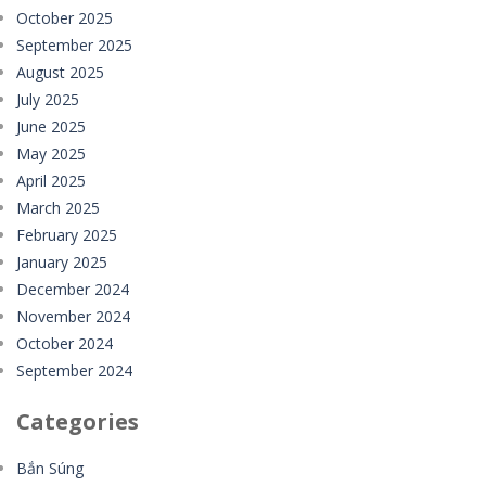
October 2025
September 2025
August 2025
July 2025
June 2025
May 2025
April 2025
March 2025
February 2025
January 2025
December 2024
November 2024
October 2024
September 2024
Categories
Bắn Súng