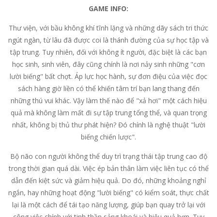
GAME INFO:
Thư viện, với bầu không khí tĩnh lặng và những dãy sách tri thức
ngút ngàn, từ lâu đã được coi là thánh đường của sự học tập và
tập trung. Tuy nhiên, đối với không ít người, đặc biệt là các bạn
học sinh, sinh viên, đây cũng chính là nơi nảy sinh những "cơn
lười biếng" bất chợt. Áp lực học hành, sự đơn điệu của việc đọc
sách hàng giờ liền có thể khiến tâm trí bạn lang thang đến
những thú vui khác. Vậy làm thế nào để "xả hơi" một cách hiệu
quả mà không làm mất đi sự tập trung tổng thể, và quan trọng
nhất, không bị thủ thư phát hiện? Đó chính là nghệ thuật "lười
biếng chiến lược".
Bộ não con người không thể duy trì trạng thái tập trung cao độ
trong thời gian quá dài. Việc ép bản thân làm việc liên tục có thể
dẫn đến kiệt sức và giảm hiệu quả. Do đó, những khoảng nghỉ
ngắn, hay những hoạt động "lười biếng" có kiểm soát, thực chất
lại là một cách để tái tạo năng lượng, giúp bạn quay trở lại với
công việc chính với tinh thần sảng khoái và hiệu quả hơn. Tuy