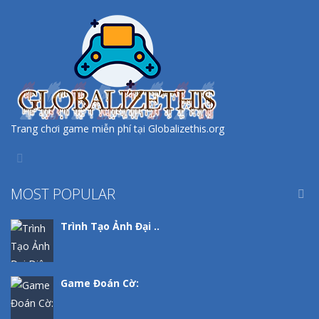
Trang chơi game miễn phí tại Globalizethis.org
MOST POPULAR

Trình Tạo Ảnh Đại ..
Game Đoán Cờ: