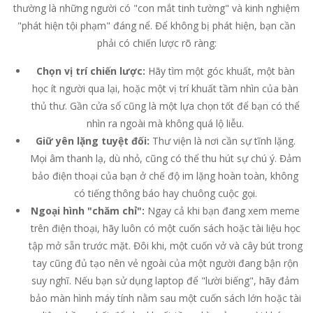
thường là những người có "con mắt tinh tường" và kinh nghiệm
"phát hiện tội phạm" đáng nể. Để không bị phát hiện, bạn cần
phải có chiến lược rõ ràng:
Chọn vị trí chiến lược:
Hãy tìm một góc khuất, một bàn
học ít người qua lại, hoặc một vị trí khuất tầm nhìn của bàn
thủ thư. Gần cửa sổ cũng là một lựa chọn tốt để bạn có thể
nhìn ra ngoài mà không quá lộ liễu.
Giữ yên lặng tuyệt đối:
Thư viện là nơi cần sự tĩnh lặng.
Mọi âm thanh lạ, dù nhỏ, cũng có thể thu hút sự chú ý. Đảm
bảo điện thoại của bạn ở chế độ im lặng hoàn toàn, không
có tiếng thông báo hay chuông cuộc gọi.
Ngoại hình "chăm chỉ":
Ngay cả khi bạn đang xem meme
trên điện thoại, hãy luôn có một cuốn sách hoặc tài liệu học
tập mở sẵn trước mặt. Đôi khi, một cuốn vở và cây bút trong
tay cũng đủ tạo nên vẻ ngoài của một người đang bận rộn
suy nghĩ. Nếu bạn sử dụng laptop để "lười biếng", hãy đảm
bảo màn hình máy tính nằm sau một cuốn sách lớn hoặc tài