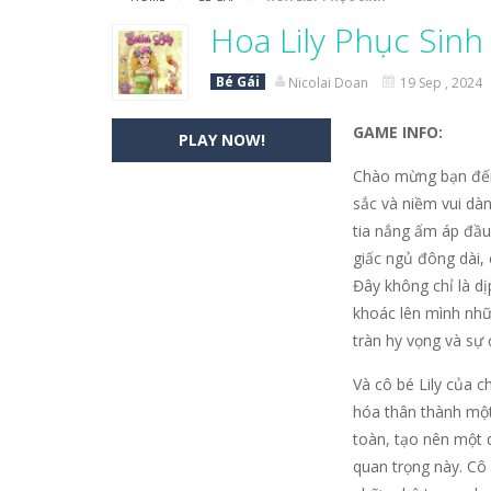
Vua Bắn Cung
-
Vua Bắn Cung – Hãy 
Hoa Lily Phục Sinh
Baby Stitch Đáng Yêu
-
Chào mừng b
Bé Gái
Nicolai Doan
19 Sep , 2024
Ghép Nối Tình Bạn
-
Mở ra một hành 
GAME INFO:
PLAY NOW!
Sách Tô Màu: Nhím Dễ Thương
-
S
Chào mừng bạn đến 
Chuyến Bay Giấy
-
Chuyến Bay Giấy k
sắc và niềm vui dà
tia nắng ấm áp đầu
Cuộc Chạy Của Chiến Binh Man Rợ
giấc ngủ đông dài, 
Đây không chỉ là d
Một Ngày Thư Thái Ở Vùng Quê?
khoác lên mình nhữ
Tìm Điểm Khác Biệt
-
“Tìm Điểm Khác
tràn hy vọng và sự 
Và cô bé Lily của c
hóa thân thành một 
toàn, tạo nên một 
quan trọng này. Cô