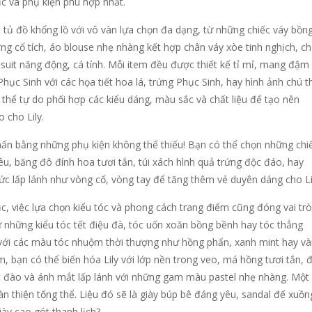
c và phụ kiện phù hợp nhất.
 tủ đồ khổng lồ với vô vàn lựa chọn đa dạng, từ những chiếc váy bồn
g cổ tích, áo blouse nhẹ nhàng kết hợp chân váy xòe tinh nghịch, c
uit năng động, cá tính. Mỗi item đều được thiết kế tỉ mỉ, mang đậm
hục Sinh với các họa tiết hoa lá, trứng Phục Sinh, hay hình ảnh chú t
thể tự do phối hợp các kiểu dáng, màu sắc và chất liệu để tạo nên
 cho Lily.
n bằng những phụ kiện không thể thiếu! Bạn có thể chọn những chi
u, băng đô đính hoa tươi tắn, túi xách hình quả trứng độc đáo, hay
c lấp lánh như vòng cổ, vòng tay để tăng thêm vẻ duyên dáng cho Li
c, việc lựa chọn kiểu tóc và phong cách trang điểm cũng đóng vai trò
ử những kiểu tóc tết điệu đà, tóc uốn xoăn bồng bềnh hay tóc thẳng
với các màu tóc nhuộm thời thượng như hồng phấn, xanh mint hay v
m, bạn có thể biến hóa Lily với lớp nền trong veo, má hồng tươi tắn, 
đào và ánh mắt lấp lánh với những gam màu pastel nhẹ nhàng. Một 
n thiện tổng thể. Liệu đó sẽ là giày búp bê đáng yêu, sandal đế xuồn
iày cao gót thanh lịch?