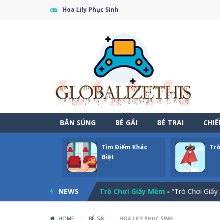
Hoa Lily Phục Sinh
BẮN SÚNG
BÉ GÁI
BÉ TRAI
CHI
Tìm Điểm Khác
Trò
Một Ngày Thư Thái Ở Vùng Quê?
Biệt
Tìm Điểm Khác Biệt
-
“Tìm Điểm Khác
NEWS
Trò Chơi Giấy Mềm
-
“Trò Chơi Giấy 
Tốc Độ Nổi Giận
-
Tốc Độ Nổi Giận – 
HOME
/
BÉ GÁI
/
HOA LILY PHỤC SINH