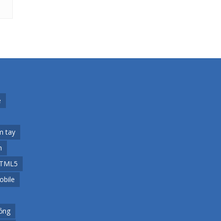
e
m tay
h
TML5
obile
ỏng