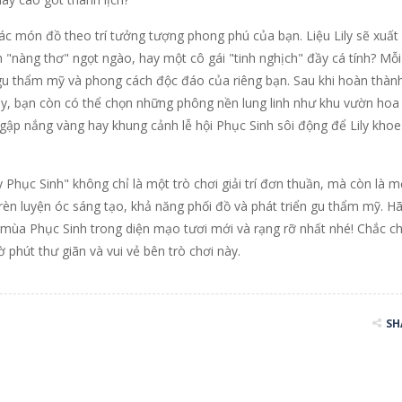
ác món đồ theo trí tưởng tượng phong phú của bạn. Liệu Lily sẽ xuất
 "nàng thơ" ngọt ngào, hay một cô gái "tinh nghịch" đầy cá tính? Mỗi
gu thẩm mỹ và phong cách độc đáo của riêng bạn. Sau khi hoàn thàn
Lily, bạn còn có thể chọn những phông nền lung linh như khu vườn hoa
ngập nắng vàng hay khung cảnh lễ hội Phục Sinh sôi động để Lily khoe
Phục Sinh" không chỉ là một trò chơi giải trí đơn thuần, mà còn là m
rèn luyện óc sáng tạo, khả năng phối đồ và phát triển gu thẩm mỹ. H
 mùa Phục Sinh trong diện mạo tươi mới và rạng rỡ nhất nhé! Chắc c
 phút thư giãn và vui vẻ bên trò chơi này.
SH