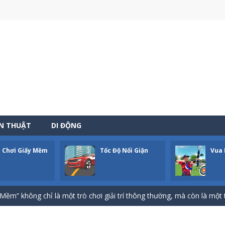
ẾN THUẬT
DI ĐỘNG
 Chơi Giấy Mềm
Tốc Độ Nổi Giận
Vua 
-
Bạn sẽ hóa thân thành một người nông dân đích thực, bận rộn với việc chăm sóc 
 Biệt” không chỉ là một thể loại trò chơi kinh điển mà còn là một cán
Mềm” không chỉ là một trò chơi giải trí thông thường, mà còn là một 
đó chính là linh hồn, là trái tim đập mãnh liệt của trò chơi này! Nếu b