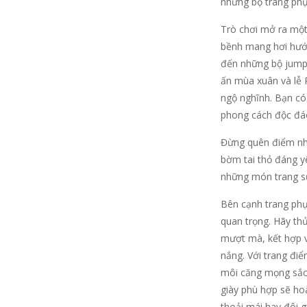
những bộ trang phụ
Trò chơi mở ra một
bềnh mang hơi hướn
đến những bộ jumps
ấn mùa xuân và lễ P
ngộ nghĩnh. Bạn có 
phong cách độc đáo
Đừng quên điểm nhấ
bờm tai thỏ đáng yê
những món trang sứ
Bên cạnh trang phụ
quan trọng. Hãy th
mượt mà, kết hợp 
nắng. Với trang điể
môi căng mọng sắc 
giày phù hợp sẽ hoà
thoải mái hay đôi g