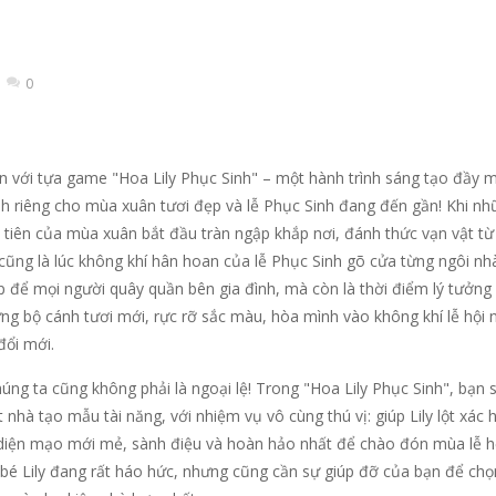
nhắm mục tiêu, bắn những mũi tên của bạn và trở thành Vua Bắn Cu
ạn đến với Thử Thách Xếp Hình Trượt “Baby Stitch Đáng Yêu”! Bước v
0
trình không tưởng, Ghép Nối Tình Bạn không chỉ là một tựa game giải 
ách Tô Màu: Nhím Dễ Thương không chỉ là một trò chơi tô màu thông thường, mà c
với tựa game "Hoa Lily Phục Sinh" – một hành trình sáng tạo đầy 
hông chỉ là một tựa game arcade thông thường, mà còn là một trải ng
nh riêng cho mùa xuân tươi đẹp và lễ Phục Sinh đang đến gần! Khi nh
 tiên của mùa xuân bắt đầu tràn ngập khắp nơi, đánh thức vạn vật từ
-
“Cuộc Chạy Của Chiến Binh Man Rợ” (Barbarian Run) không chỉ là một tựa
cũng là lúc không khí hân hoan của lễ Phục Sinh gõ cửa từng ngôi nh
ịp để mọi người quây quần bên gia đình, mà còn là thời điểm lý tưởng
-
Bạn sẽ hóa thân thành một người nông dân đích thực, bận rộn với việc chăm sóc 
ng bộ cánh tươi mới, rực rỡ sắc màu, hòa mình vào không khí lễ hội 
 Biệt” không chỉ là một thể loại trò chơi kinh điển mà còn là một cán
đổi mới.
húng ta cũng không phải là ngoại lệ! Trong "Hoa Lily Phục Sinh", bạn 
nhà tạo mẫu tài năng, với nhiệm vụ vô cùng thú vị: giúp Lily lột xác 
diện mạo mới mẻ, sành điệu và hoàn hảo nhất để chào đón mùa lễ h
 bé Lily đang rất háo hức, nhưng cũng cần sự giúp đỡ của bạn để chọ