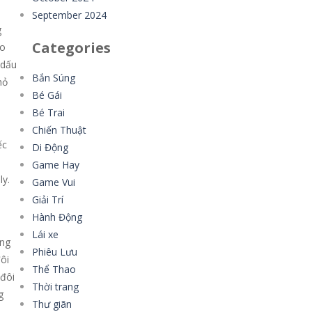
September 2024
g
Categories
ho
 dấu
Bắn Súng
hỏ
Bé Gái
Bé Trai
Chiến Thuật
ếc
Di Động
Game Hay
ly.
Game Vui
Giải Trí
Hành Động
Lái xe
àng
Phiêu Lưu
đôi
Thể Thao
đôi
Thời trang
g
Thư giãn