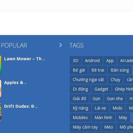
 POPULAR
TAGS

Lawn Mower – Th ..
3D
Android
App
Arcad
Bé gái
Bé trai
Bắn súng
Chướng ngại vật
Chạy
cầ
Apples & ..
Di động
Gadget
Ghép hìn
Giải đố
Gọn
Gọn nhẹ
H
Drift Dudes: Đ ..
Kỹ năng
Lái xe
Mobi
M
Mobiles
Màn hình
Máy
Máy cầm tay
Mèo
Mô ph
Power Wall: ..