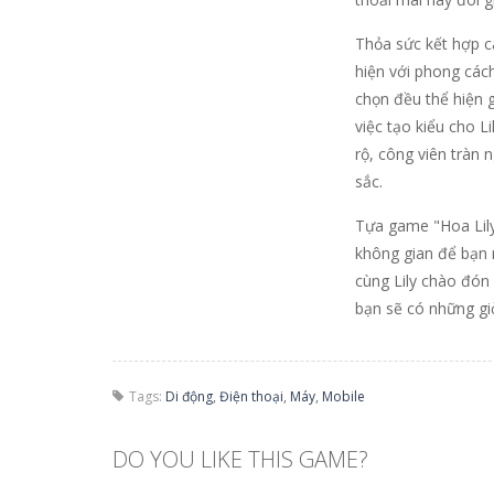
Thỏa sức kết hợp c
hiện với phong cách
chọn đều thể hiện 
việc tạo kiểu cho 
rộ, công viên tràn 
sắc.
Tựa game "Hoa Lily 
không gian để bạn 
cùng Lily chào đón
bạn sẽ có những giờ
Tags:
Di động
,
Điện thoại
,
Máy
,
Mobile
DO YOU LIKE THIS GAME?