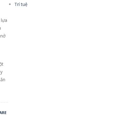
Trí tuệ
 lựa
h
 nở
ột
ãy
hắn
ARE