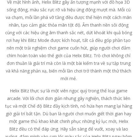
Về mặt hình ảnh, Helix Blitz gây ấn tượng mạnh với đồ họa 3D
sống động, màu sắc rực rỡ và hiệu ứng động mượt mà. Mỗi cú
va chạm, mỗi lần phá vỡ tầng đều được thể hiện một cách mãn
nhãn, tạo cảm giác thỏa mãn tột độ. Âm thanh nền sôi động
cùng với các hiệu ứng âm thanh sắc nét, dứt khoát khi quả bóng
rơi hay khi Blitz Mode được kích hoạt, tất cả đều góp phần tạo
nên một trải nghiệm chơi game cuốn hút, giúp người chơi đắm
chìm hoàn toàn vào thế giới của Helix Blitz. Trò chơi không chỉ
đơn thuần là giải trí mà còn là một bài kiểm tra về sự tập trung
và khả năng phản xạ, biến mỗi lần chơi trở thành một thử thách
mới mẻ.
Helix Blitz thực sự là một viên ngọc quý trong thể loại game
arcade. Với lối chơi đơn giản nhưng gây nghiện, thách thức liên
tục và một Chế độ Blitz đầy kịch tính, nó hứa hẹn mang lại hàng
giờ giải trí bất tận. Dù bạn là người chơi muốn giết thời gian hay
một game thủ khao khát chinh phục những kỷ lục mới, Helix
Blitz đều có thể đáp ứng. Hãy sẵn sàng để vuốt, xoay và lao
xuống, đắm mình vào cơn lốc màu sắc của Helix Blitz ngay hôm