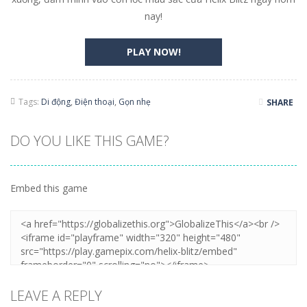
nay!
PLAY NOW!
Tags:
Di động
,
Điện thoại
,
Gọn nhẹ
SHARE
DO YOU LIKE THIS GAME?
Embed this game
LEAVE A REPLY