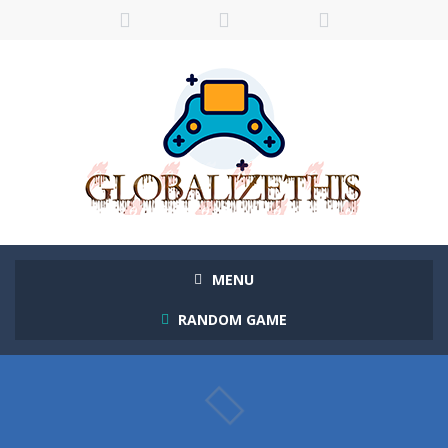
MENU
RANDOM GAME
Một Ngày Thư Thái Ở Vùng Quê?
-
Bạn sẽ hóa 
Tìm Điểm Khác Biệt
-
“Tìm Điểm Khác Biệt” không chỉ là một thể loại trò chơi kinh điển mà còn là một cánh cửa mở ra thế giới của sự...