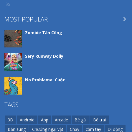
MOST POPULAR

Zombie Tấn Công
Sery Runway Dolly
No Problama: Cuộc ..
Berry Snakes
TAGS
3D
Android
App
Arcade
Bé gái
Bé trai
Kẹt Xe Trong ..
Bắn súng
Chướng ngại vật
Chạy
cầm tay
Di động