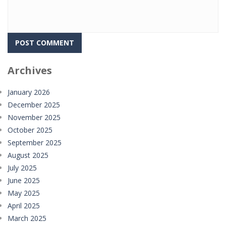
Archives
January 2026
December 2025
November 2025
October 2025
September 2025
August 2025
July 2025
June 2025
May 2025
April 2025
March 2025