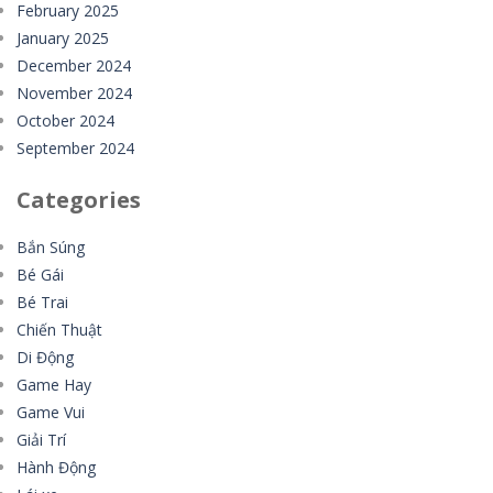
February 2025
January 2025
December 2024
November 2024
October 2024
September 2024
Categories
Bắn Súng
Bé Gái
Bé Trai
Chiến Thuật
Di Động
Game Hay
Game Vui
Giải Trí
Hành Động