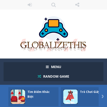
MENU
RANDOM GAME
Tìm Điểm Khác
Trò Chơi Giấy Mề
Một Ngày Thư Thái Ở Vùng Quê?
-
Bạn sẽ hóa 
Biệt

Tìm Điểm Khác Biệt
-
“Tìm Điểm Khác Biệt” không chỉ là một thể loại trò chơi kinh điển mà còn là một cánh cửa mở ra thế giới của sự...