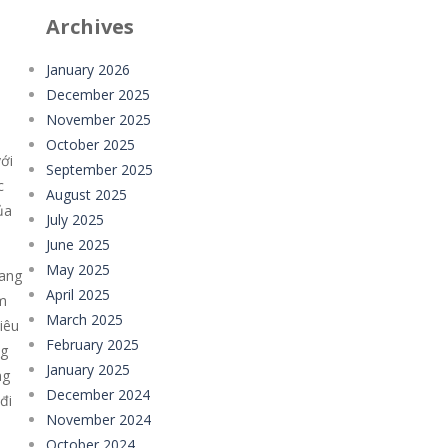
ng! Bạn đã sẵn sàng bước vào một cuộc...
Archives
ào thế giới của những câu đố cổ...
January 2026
December 2025
đố thông thường, mà còn là cánh cửa dẫn...
November 2025
òn là một cánh cửa mở ra thế giới của sự sáng...
October 2025
ới
September 2025
hiệm gây nghiện, lôi cuốn người chơi...
c
August 2025
ủa
July 2025
 game, mà còn là cánh cửa dẫn lối về thời...
June 2025
những cánh đồng của mình. Nhưng cuộc sống thôn...
May 2025
đang
April 2025
ầm
h cửa mở ra thế giới của sự...
March 2025
iêu
February 2025
ng
January 2025
ng
December 2024
đi
November 2024
October 2024