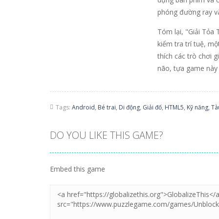
phóng đường ray và
Tóm lại, "Giải Tỏa 
kiểm tra trí tuệ, m
thích các trò chơi 
não, tựa game này 
Tags:
Android
,
Bé trai
,
Di động
,
Giải đố
,
HTML5
,
Kỹ năng
,
Tà
DO YOU LIKE THIS GAME?
Embed this game