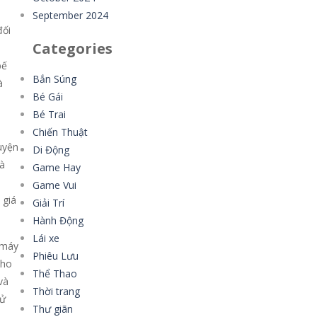
September 2024
đối
Categories
bế
Bắn Súng
à
Bé Gái
Bé Trai
Chiến Thuật
uyện
Di Động
và
Game Hay
Game Vui
 giá
Giải Trí
Hành Động
Lái xe
n máy
Phiêu Lưu
cho
Thể Thao
và
Thời trang
sử
Thư giãn