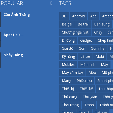
 POPULAR
TAGS

Cầu Ánh Trăng
3D
Android
App
Arcad
Bé gái
Bé trai
Bắn súng
Chướng ngại vật
Chạy
cầ
Apostle’s ..
Di động
Gadget
Ghép hìn
Giải đố
Gọn
Gọn nhẹ
H
Nhảy Bóng
Kỹ năng
Lái xe
Mobi
M
Mobiles
Màn hình
Máy
Máy cầm tay
Mèo
Mô ph
Không Chạ ..
Mạng
Phiêu lưu
Smart ph
Thiết bị
Thiết kế
Thu thập
Công Chúa Goldblade ..
Thú cưng
Thư giãn
Thời g
Thời trang
Tránh
Tránh n
Trí não
Trí tuệ
Trẻ em