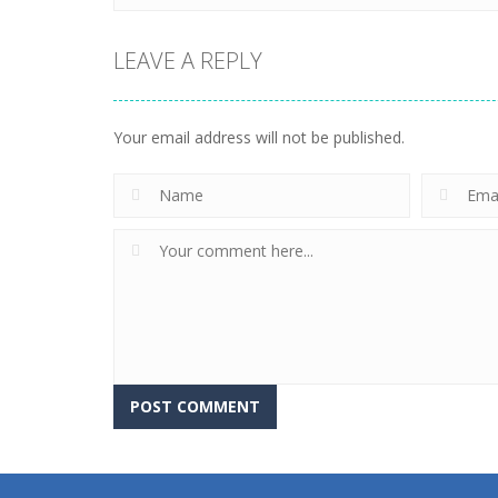
LEAVE A REPLY
Your email address will not be published.