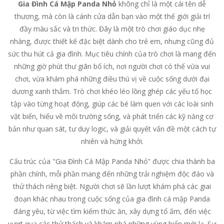
Gia Đình Cá Mập Panda Nhỏ
không chỉ là một cái tên dễ
thương, mà còn là cánh cửa dẫn bạn vào một thế giới giải trí
đầy màu sắc và tri thức. Đây là một trò chơi giáo dục nhẹ
nhàng, được thiết kế đặc biệt dành cho trẻ em, nhưng cũng đủ
sức thu hút cả gia đình. Mục tiêu chính của trò chơi là mang đến
những giờ phút thư giãn bổ ích, nơi người chơi có thể vừa vui
chơi, vừa khám phá những điều thú vị về cuộc sống dưới đại
dương xanh thẳm. Trò chơi khéo léo lồng ghép các yếu tố học
tập vào từng hoạt động, giúp các bé làm quen với các loài sinh
vật biển, hiểu về môi trường sống, và phát triển các kỹ năng cơ
bản như quan sát, tư duy logic, và giải quyết vấn đề một cách tự
nhiên và hứng khởi.
Cấu trúc của "Gia Đình Cá Mập Panda Nhỏ" được chia thành ba
phần chính, mỗi phần mang đến những trải nghiệm độc đáo và
thử thách riêng biệt. Người chơi sẽ lần lượt khám phá các giai
đoạn khác nhau trong cuộc sống của gia đình cá mập Panda
đáng yêu, từ việc tìm kiếm thức ăn, xây dựng tổ ấm, đến việc
vượt qua các thử thách và khám phá những vùng biển mới lạ. Sự