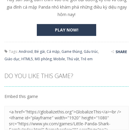
gia đình cá mập Panda nhỏ khám phá những điều kỳ diệu ngay
hôm nay!
PLAY NOW!
Tags:
Android
,
Bé gái
,
Cá mập
,
Game thùng
,
Gấu trúc
,
SHARE
Giáo dục
,
HTML5
,
Mô phỏng
,
Mobile
,
Thú vật
,
Trẻ em
DO YOU LIKE THIS GAME?
Embed this game