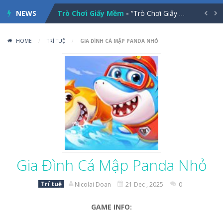
NEWS
Trò Chơi Giấy Mềm
-
“Trò Chơi Giấy Mềm” không chỉ là một trò chơi giải trí thông thường, mà còn là một thế giới mở đầy ắp sự sáng...


Tốc Độ Nổi Giận
-
Tốc Độ Nổi Giận – đó chính là linh hồn, là trái tim đập mãnh liệt của trò chơi này! Nếu bạn là một tín đồ của những vòng...
HOME
/
TRÍ TUỆ
/
GIA ĐÌNH CÁ MẬP PANDA NHỎ
Vua Bắn Cung
-
Vua Bắn Cung – Hãy nhắm mục tiêu, bắn những mũi tên của bạn và trở thành Vua Bắn Cung! Bạn đã sẵn sàng bước vào một cuộc...
Baby Stitch Đáng Yêu
-
Chào mừng bạn đến với Thử Thách Xếp Hình Trượt “Baby Stitch Đáng Yêu”! Bước vào thế giới của những câu đố cổ...
Ghép Nối Tình Bạn
-
Mở ra một hành trình không tưởng, Ghép Nối Tình Bạn không chỉ là một tựa game giải đố thông thường, mà còn là cánh cửa dẫn...
Sách Tô Màu: Nhím Dễ Thương
-
Sách Tô Màu: Nhím Dễ Thương không chỉ là một trò chơi tô màu thông thường, mà còn là một cánh cửa mở ra thế giới của sự sáng...
Chuyến Bay Giấy
-
Chuyến Bay Giấy không chỉ là một tựa game arcade thông thường, mà còn là một trải nghiệm gây nghiện, lôi cuốn người chơi...
Cuộc Chạy Của Chiến Binh Man Rợ
-
“Cuộc Chạy 
Gia Đình Cá Mập Panda Nhỏ
Một Ngày Thư Thái Ở Vùng Quê?
-
Bạn sẽ hóa 
Trí tuệ
Nicolai Doan
21 Dec , 2025
0
Tìm Điểm Khác Biệt
-
“Tìm Điểm Khác Biệt” không chỉ là một thể loại trò chơi kinh điển mà còn là một cánh cửa mở ra thế giới của sự...
GAME INFO: