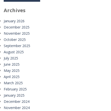
Archives
January 2026
December 2025
November 2025
October 2025
September 2025
August 2025
July 2025
June 2025
May 2025
April 2025
March 2025
February 2025
January 2025
December 2024
November 2024