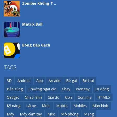
Zombie Không T ..
Matrix Ball
Bóng Đập Gạch
Moto X3M: Spooky ..
TAGS
3D
Android
App
Arcade
Bé gái
Bé trai
Fruit Chef
Bắn súng
Chướng ngại vật
Chạy
cầm tay
Di động
Gadget
Ghép hình
Giải đố
Gọn
Gọn nhẹ
HTML5
Kỹ năng
Lái xe
Mobi
Mobile
Mobiles
Màn hình
Cube Puzzle
Máy
Máy cầm tay
Mèo
Mô phỏng
Mạng