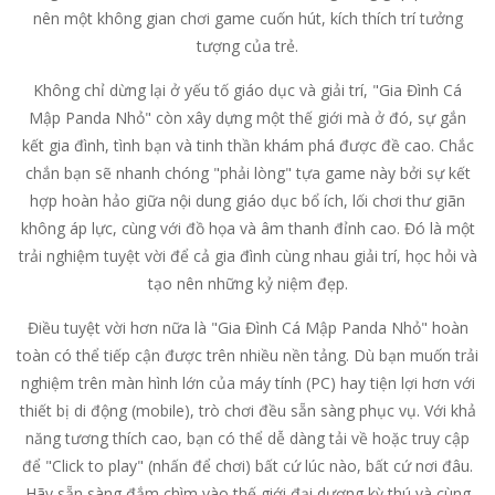
nên một không gian chơi game cuốn hút, kích thích trí tưởng
tượng của trẻ.
Không chỉ dừng lại ở yếu tố giáo dục và giải trí, "Gia Đình Cá
Mập Panda Nhỏ" còn xây dựng một thế giới mà ở đó, sự gắn
kết gia đình, tình bạn và tinh thần khám phá được đề cao. Chắc
chắn bạn sẽ nhanh chóng "phải lòng" tựa game này bởi sự kết
hợp hoàn hảo giữa nội dung giáo dục bổ ích, lối chơi thư giãn
không áp lực, cùng với đồ họa và âm thanh đỉnh cao. Đó là một
trải nghiệm tuyệt vời để cả gia đình cùng nhau giải trí, học hỏi và
tạo nên những kỷ niệm đẹp.
Điều tuyệt vời hơn nữa là "Gia Đình Cá Mập Panda Nhỏ" hoàn
toàn có thể tiếp cận được trên nhiều nền tảng. Dù bạn muốn trải
nghiệm trên màn hình lớn của máy tính (PC) hay tiện lợi hơn với
thiết bị di động (mobile), trò chơi đều sẵn sàng phục vụ. Với khả
năng tương thích cao, bạn có thể dễ dàng tải về hoặc truy cập
để "Click to play" (nhấn để chơi) bất cứ lúc nào, bất cứ nơi đâu.
Hãy sẵn sàng đắm chìm vào thế giới đại dương kỳ thú và cùng