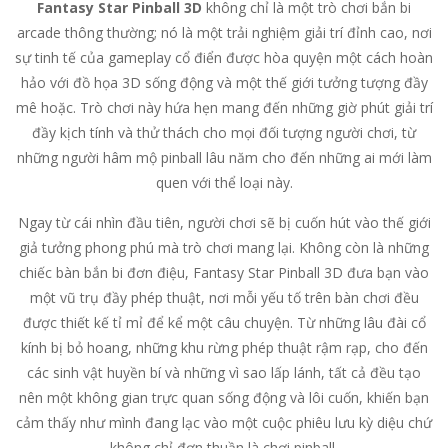
Fantasy Star Pinball 3D
không chỉ là một trò chơi bắn bi
arcade thông thường; nó là một trải nghiệm giải trí đỉnh cao, nơi
sự tinh tế của gameplay cổ điển được hòa quyện một cách hoàn
hảo với đồ họa 3D sống động và một thế giới tưởng tượng đầy
mê hoặc. Trò chơi này hứa hẹn mang đến những giờ phút giải trí
đầy kịch tính và thử thách cho mọi đối tượng người chơi, từ
những người hâm mộ pinball lâu năm cho đến những ai mới làm
quen với thể loại này.
Ngay từ cái nhìn đầu tiên, người chơi sẽ bị cuốn hút vào thế giới
giả tưởng phong phú mà trò chơi mang lại. Không còn là những
chiếc bàn bắn bi đơn điệu, Fantasy Star Pinball 3D đưa bạn vào
một vũ trụ đầy phép thuật, nơi mỗi yếu tố trên bàn chơi đều
được thiết kế tỉ mỉ để kể một câu chuyện. Từ những lâu đài cổ
kính bị bỏ hoang, những khu rừng phép thuật rậm rạp, cho đến
các sinh vật huyền bí và những vì sao lấp lánh, tất cả đều tạo
nên một không gian trực quan sống động và lôi cuốn, khiến bạn
cảm thấy như mình đang lạc vào một cuộc phiêu lưu kỳ diệu chứ
không chỉ đơn thuần là chơi pinball.