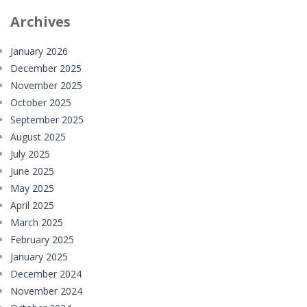
Archives
January 2026
December 2025
November 2025
October 2025
September 2025
August 2025
July 2025
June 2025
May 2025
April 2025
March 2025
February 2025
January 2025
December 2024
November 2024