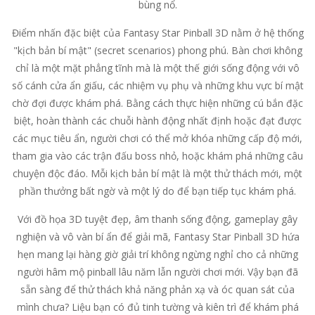
bùng nổ.
Điểm nhấn đặc biệt của Fantasy Star Pinball 3D nằm ở hệ thống
"kịch bản bí mật" (secret scenarios) phong phú. Bàn chơi không
chỉ là một mặt phẳng tĩnh mà là một thế giới sống động với vô
số cánh cửa ẩn giấu, các nhiệm vụ phụ và những khu vực bí mật
chờ đợi được khám phá. Bằng cách thực hiện những cú bắn đặc
biệt, hoàn thành các chuỗi hành động nhất định hoặc đạt được
các mục tiêu ẩn, người chơi có thể mở khóa những cấp độ mới,
tham gia vào các trận đấu boss nhỏ, hoặc khám phá những câu
chuyện độc đáo. Mỗi kịch bản bí mật là một thử thách mới, một
phần thưởng bất ngờ và một lý do để bạn tiếp tục khám phá.
Với đồ họa 3D tuyệt đẹp, âm thanh sống động, gameplay gây
nghiện và vô vàn bí ẩn để giải mã, Fantasy Star Pinball 3D hứa
hẹn mang lại hàng giờ giải trí không ngừng nghỉ cho cả những
người hâm mộ pinball lâu năm lẫn người chơi mới. Vậy bạn đã
sẵn sàng để thử thách khả năng phản xạ và óc quan sát của
mình chưa? Liệu bạn có đủ tinh tường và kiên trì để khám phá