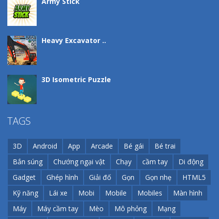
Army Stick
Heavy Excavator ..
3D Isometric Puzzle
12 MiniBattles ..
TAGS
3D
Android
App
Arcade
Bé gái
Bé trai
3D Moto Simulator ..
Bắn súng
Chướng ngại vật
Chạy
cầm tay
Di động
Gadget
Ghép hình
Giải đố
Gọn
Gọn nhẹ
HTML5
Kỹ năng
Lái xe
Mobi
Mobile
Mobiles
Màn hình
God of Light
Máy
Máy cầm tay
Mèo
Mô phỏng
Mạng