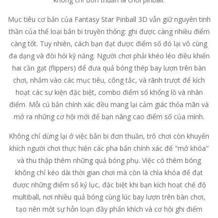
Mục tiêu cơ bản của Fantasy Star Pinball 3D vẫn giữ nguyên tinh
thần của thể loại bắn bi truyền thống: ghi được càng nhiều điểm
càng tốt. Tuy nhiên, cách bạn đạt được điểm số đó lại vô cùng
đa dạng và đòi hỏi kỹ năng. Người chơi phải khéo léo điều khiển
hai cần gạt (flippers) để đưa quả bóng thép bay lượn trên bàn
chơi, nhắm vào các mục tiêu, công tắc, và rãnh trượt để kích
hoạt các sự kiện đặc biệt, combo điểm số khổng lồ và nhân
điểm. Mỗi cú bắn chính xác đều mang lại cảm giác thỏa mãn và
mở ra những cơ hội mới để bạn nâng cao điểm số của mình.
Không chỉ dừng lại ở việc bắn bi đơn thuần, trò chơi còn khuyến
khích người chơi thực hiện các pha bắn chính xác để "mở khóa"
và thu thập thêm những quả bóng phụ. Việc có thêm bóng
không chỉ kéo dài thời gian chơi mà còn là chìa khóa để đạt
được những điểm số kỷ lục, đặc biệt khi bạn kích hoạt chế độ
multiball, nơi nhiều quả bóng cùng lúc bay lượn trên bàn chơi,
tạo nên một sự hỗn loạn đầy phấn khích và cơ hội ghi điểm