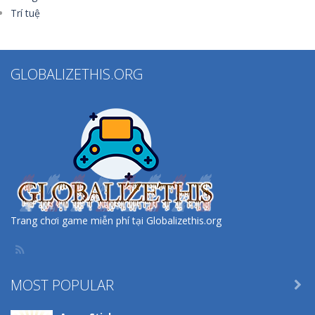
Trí tuệ
GLOBALIZETHIS.ORG
Trang chơi game miễn phí tại Globalizethis.org
MOST POPULAR
