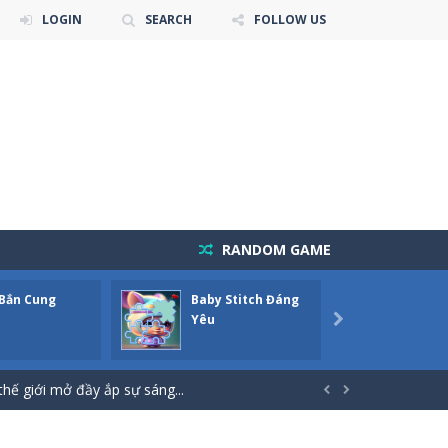
LOGIN
SEARCH
FOLLOW US
RANDOM GAME
Bắn Cung
Baby Stitch Đáng
Ghép 
những cánh đồng của mình. Nhưng cuộc sống thôn...
Yêu

h cửa mở ra thế giới của sự...
thế giới mở đầy ắp sự sáng...


ạn là một tín đồ của những vòng...