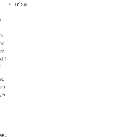
Trí tuệ
à
i
ới
óc
đảm
chỉ
ả.
ắc,
vừa
uyện
g
ARE