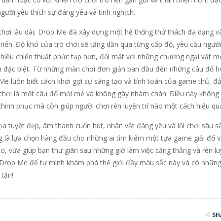
người yêu thích sự đáng yêu và tinh nghịch.
chơi lâu dài, Drop Me đã xây dựng một hệ thống thử thách đa dạng v
riển. Độ khó của trò chơi sẽ tăng dần qua từng cấp độ, yêu cầu ngườ
nhiều chiến thuật phức tạp hơn, đối mặt với những chướng ngại vật m
ình đặc biệt. Từ những màn chơi đơn giản ban đầu đến những câu đố h
Me luôn biết cách khơi gợi sự sáng tạo và tính toán của game thủ, 
hơi là một câu đố mới mẻ và không gây nhàm chán. Điều này không 
hinh phục mà còn giúp người chơi rèn luyện trí não một cách hiệu qu
a tuyệt đẹp, âm thanh cuốn hút, nhân vật đáng yêu và lối chơi sâu s
là lựa chọn hàng đầu cho những ai tìm kiếm một tựa game giải đố 
cao, vừa giúp bạn thư giãn sau những giờ làm việc căng thẳng và rèn l
ay Drop Me để tự mình khám phá thế giới đầy màu sắc này và có nhữn
 tận!
SH