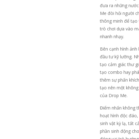
đưa ra những nước 
Me đòi hỏi người ch
thông minh để tạo 
trò chơi dựa vào m
nhanh nhạy.
Bên cạnh hình ảnh
đầu tư kỹ lưỡng. Nh
tạo cảm giác thư gi
tạo combo hay phá 
thêm sự phấn khích
tạo nên một không g
của Drop Me.
Điểm nhấn không th
hoạt hình độc đáo,
sinh vật kỳ lạ, tất
phần sinh động cho 
đóng vai trò hướng 