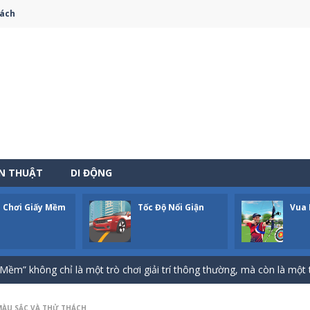
hách
ẾN THUẬT
DI ĐỘNG
 Chơi Giấy Mềm
Tốc Độ Nổi Giận
Vua 
-
Bạn sẽ hóa thân thành một người nông dân đích thực, bận rộn với việc chăm sóc 
 Biệt” không chỉ là một thể loại trò chơi kinh điển mà còn là một cán
Mềm” không chỉ là một trò chơi giải trí thông thường, mà còn là một 
đó chính là linh hồn, là trái tim đập mãnh liệt của trò chơi này! Nếu b
 MÀU SẮC VÀ THỬ THÁCH