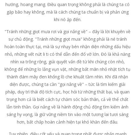
hướng, hoang mang. Điều quan trọng không phải là chúng ta có
gặp bão hay không, mà là cách chúng ta chuẩn bị và phản ứng
khi nó ập đến.
"Tránh những giọt mưa rơi và gọi nắng về" – đây là lời khuyên về
sự chủ động. "Tránh những giọt mưa" không phải là né tránh
hoàn toàn thực tại, mà là sự nhạy bén nhận diện những dấu hiệu
nhỏ, những vết nứt li ti có thể dẫn đến đổ vỡ lớn. Đó là khả năng
nhìn xa trông rộng, giải quyết vấn đề từ khi chúng còn nhỏ,
không để những lo lắng vụn vặt, những bất mãn nhỏ nhặt tích tụ
thành đám mây đen khổng lồ che khuất tầm nhìn. Khi đã nhận
diện được, chúng ta cần "gọi nắng về" – tức là tìm kiếm giải
pháp, duy trì thái độ tích cực, học hỏi từ những thất bại, và quan
trọng hơn cả là biết cách tự chăm sóc bản thân, cả về thể chất
lẫn tinh thần. Gọi nắng về là hành động chủ động tìm kiếm ánh
sáng hy vọng, là giữ vững niềm tin vào một tương lai tươi sáng
hơn, bất chấp hoàn cảnh hiện tại khó khăn đến đâu.
Tuy nhiên, điều cốt yếu và quan trọng nhất được nhấn mạnh