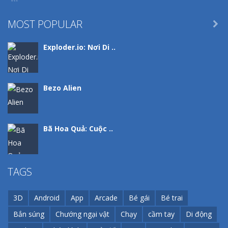
MOST POPULAR

Exploder.io: Nơi Di ..
Bezo Alien
Bã Hoa Quả: Cuộc ..
My Perfect Hotel ..
TAGS
3D
Android
App
Arcade
Bé gái
Bé trai
Flappy Ball
Bắn súng
Chướng ngại vật
Chạy
cầm tay
Di động