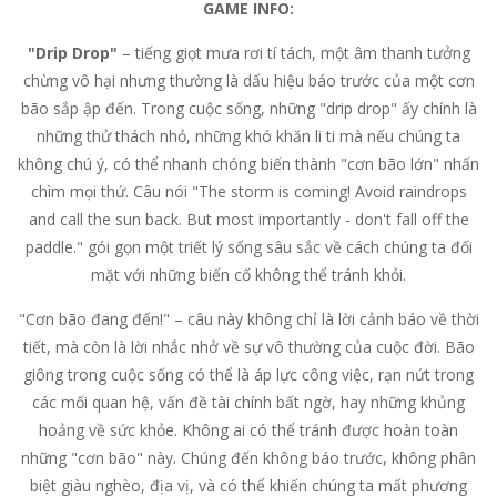
GAME INFO:
"Drip Drop"
– tiếng giọt mưa rơi tí tách, một âm thanh tưởng
chừng vô hại nhưng thường là dấu hiệu báo trước của một cơn
bão sắp ập đến. Trong cuộc sống, những "drip drop" ấy chính là
những thử thách nhỏ, những khó khăn li ti mà nếu chúng ta
không chú ý, có thể nhanh chóng biến thành "cơn bão lớn" nhấn
chìm mọi thứ. Câu nói "The storm is coming! Avoid raindrops
and call the sun back. But most importantly - don't fall off the
paddle." gói gọn một triết lý sống sâu sắc về cách chúng ta đối
mặt với những biến cố không thể tránh khỏi.
"Cơn bão đang đến!" – câu này không chỉ là lời cảnh báo về thời
tiết, mà còn là lời nhắc nhở về sự vô thường của cuộc đời. Bão
giông trong cuộc sống có thể là áp lực công việc, rạn nứt trong
các mối quan hệ, vấn đề tài chính bất ngờ, hay những khủng
hoảng về sức khỏe. Không ai có thể tránh được hoàn toàn
những "cơn bão" này. Chúng đến không báo trước, không phân
biệt giàu nghèo, địa vị, và có thể khiến chúng ta mất phương