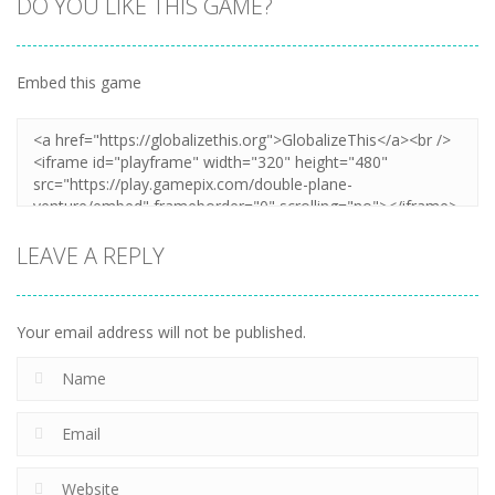
DO YOU LIKE THIS GAME?
Embed this game
LEAVE A REPLY
Your email address will not be published.