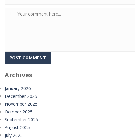
Archives
January 2026
December 2025
November 2025
October 2025
September 2025
August 2025
July 2025