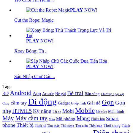
PLAY
NOW!
Cut the Rope: Magic
PLAY
NOW!
Xoay Bóng: Th ..
PLAY
NOW!
Sáp Nhập Chữ Cái: ..
Tags
Android
Bé trai
3D
App
Arcade
Bé gái
Bắn súng
Chướng ngại vật
Di động
Gọn
Gọn
cầm tay
Giải đố
Gadget
Chạy
Ghép hình
Mobile
nhẹ
HTML5
Kỹ năng
Mobi
Màn hình
Lái xe
Mobiles
Máy
Máy cầm tay
Mạng
Smart
Mô phỏng
Phiêu lưu
Mèo
phone
Thiết bị
Thiết kế
Thời trang
Tránh
Thu thập
Thú cưng
Thư giãn
Thời gian