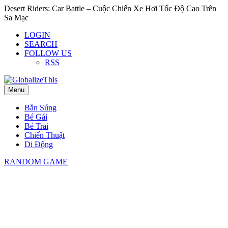
Desert Riders: Car Battle – Cuộc Chiến Xe Hơi Tốc Độ Cao Trên
Sa Mạc
LOGIN
SEARCH
FOLLOW US
RSS
Menu
Bắn Súng
Bé Gái
Bé Trai
Chiến Thuật
Di Động
RANDOM GAME