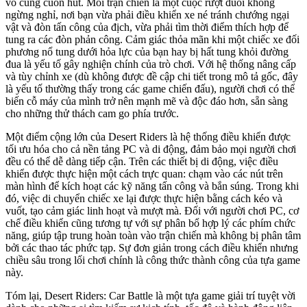
vô cùng cuốn hút. Mỗi trận chiến là một cuộc rượt đuổi không
ngừng nghỉ, nơi bạn vừa phải điều khiển xe né tránh chướng ngại
vật và đòn tấn công của địch, vừa phải tìm thời điểm thích hợp để
tung ra các đòn phản công. Cảm giác thỏa mãn khi một chiếc xe đối
phương nổ tung dưới hỏa lực của bạn hay bị hất tung khỏi đường
đua là yếu tố gây nghiện chính của trò chơi. Với hệ thống nâng cấp
và tùy chỉnh xe (dù không được đề cập chi tiết trong mô tả gốc, đây
là yếu tố thường thấy trong các game chiến đấu), người chơi có thể
biến cỗ máy của mình trở nên mạnh mẽ và độc đáo hơn, sẵn sàng
cho những thử thách cam go phía trước.
Một điểm cộng lớn của Desert Riders là hệ thống điều khiển được
tối ưu hóa cho cả nền tảng PC và di động, đảm bảo mọi người chơi
đều có thể dễ dàng tiếp cận. Trên các thiết bị di động, việc điều
khiển được thực hiện một cách trực quan: chạm vào các nút trên
màn hình để kích hoạt các kỹ năng tấn công và bắn súng. Trong khi
đó, việc di chuyển chiếc xe lại được thực hiện bằng cách kéo và
vuốt, tạo cảm giác linh hoạt và mượt mà. Đối với người chơi PC, cơ
chế điều khiển cũng tương tự với sự phân bổ hợp lý các phím chức
năng, giúp tập trung hoàn toàn vào trận chiến mà không bị phân tâm
bởi các thao tác phức tạp. Sự đơn giản trong cách điều khiển nhưng
chiều sâu trong lối chơi chính là công thức thành công của tựa game
này.
Tóm lại, Desert Riders: Car Battle là một tựa game giải trí tuyệt vời