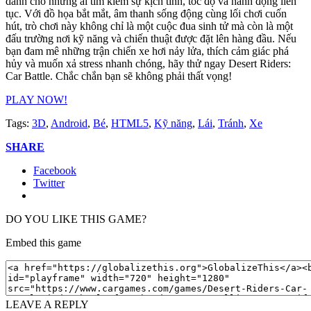
dành cho những ai tìm kiếm sự kịch tính, tốc độ và hành động liên
tục. Với đồ họa bắt mắt, âm thanh sống động cùng lối chơi cuốn
hút, trò chơi này không chỉ là một cuộc đua sinh tử mà còn là một
đấu trường nơi kỹ năng và chiến thuật được đặt lên hàng đầu. Nếu
bạn đam mê những trận chiến xe hơi nảy lửa, thích cảm giác phá
hủy và muốn xả stress nhanh chóng, hãy thử ngay Desert Riders:
Car Battle. Chắc chắn bạn sẽ không phải thất vọng!
PLAY NOW!
Tags:
3D
,
Android
,
Bé
,
HTML5
,
Kỹ năng
,
Lái
,
Tránh
,
Xe
SHARE
Facebook
Twitter
DO YOU LIKE THIS GAME?
Embed this game
LEAVE A REPLY