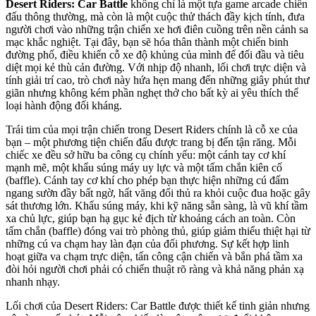
Desert Riders: Car Battle
không chỉ là một tựa game arcade chiến
đấu thông thường, mà còn là một cuộc thử thách đầy kịch tính, đưa
người chơi vào những trận chiến xe hơi điên cuồng trên nền cảnh sa
mạc khắc nghiệt. Tại đây, bạn sẽ hóa thân thành một chiến binh
đường phố, điều khiển cỗ xe độ khủng của mình để đối đầu và tiêu
diệt mọi kẻ thù cản đường. Với nhịp độ nhanh, lối chơi trực diện và
tính giải trí cao, trò chơi này hứa hẹn mang đến những giây phút thư
giãn nhưng không kém phần nghẹt thở cho bất kỳ ai yêu thích thể
loại hành động đối kháng.
Trái tim của mọi trận chiến trong Desert Riders chính là cỗ xe của
bạn – một phương tiện chiến đấu được trang bị đến tận răng. Mỗi
chiếc xe đều sở hữu ba công cụ chính yếu: một cánh tay cơ khí
mạnh mẽ, một khẩu súng máy uy lực và một tấm chắn kiên cố
(baffle). Cánh tay cơ khí cho phép bạn thực hiện những cú đấm
ngang sườn đầy bất ngờ, hất văng đối thủ ra khỏi cuộc đua hoặc gây
sát thương lớn. Khẩu súng máy, khi kỹ năng sẵn sàng, là vũ khí tầm
xa chủ lực, giúp bạn hạ gục kẻ địch từ khoảng cách an toàn. Còn
tấm chắn (baffle) đóng vai trò phòng thủ, giúp giảm thiểu thiệt hại từ
những cú va chạm hay làn đạn của đối phương. Sự kết hợp linh
hoạt giữa va chạm trực diện, tấn công cận chiến và bắn phá tầm xa
đòi hỏi người chơi phải có chiến thuật rõ ràng và khả năng phản xạ
nhanh nhạy.
Lối chơi của Desert Riders: Car Battle được thiết kế tinh giản nhưng