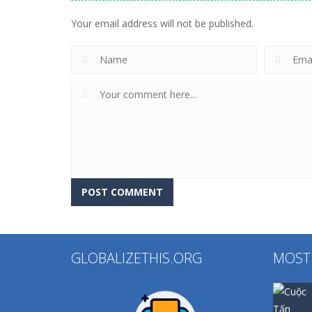
Your email address will not be published.
GLOBALIZETHIS.ORG
MOST