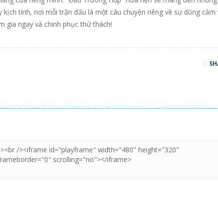
đầy kịch tính, nơi mỗi trận đấu là một câu chuyện riêng về sự dũng cảm
m gia ngay và chinh phục thử thách!
SH