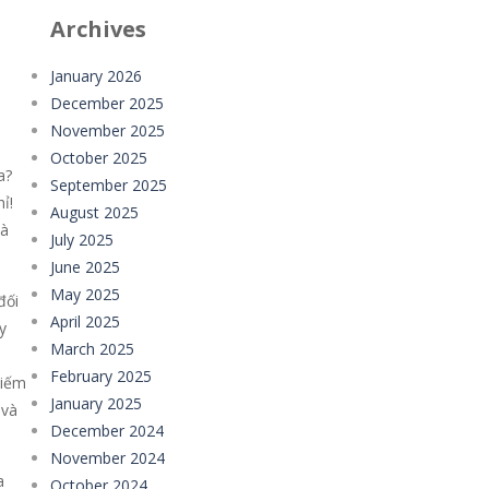
ng! Bạn đã sẵn sàng bước vào một cuộc...
Archives
ào thế giới của những câu đố cổ...
January 2026
December 2025
đố thông thường, mà còn là cánh cửa dẫn...
November 2025
òn là một cánh cửa mở ra thế giới của sự sáng...
October 2025
a?
September 2025
hiệm gây nghiện, lôi cuốn người chơi...
ỉ!
August 2025
mà
July 2025
 game, mà còn là cánh cửa dẫn lối về thời...
June 2025
những cánh đồng của mình. Nhưng cuộc sống thôn...
May 2025
đối
April 2025
y
h cửa mở ra thế giới của sự...
March 2025
February 2025
kiếm
January 2025
 và
December 2024
November 2024
a
October 2024