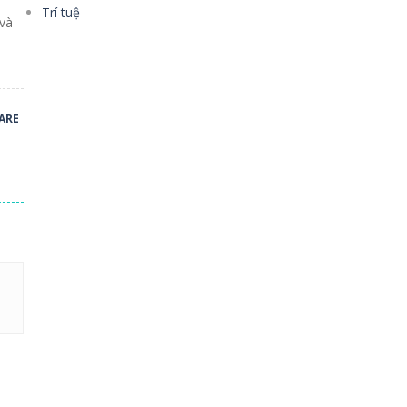
Trí tuệ
 và
ARE