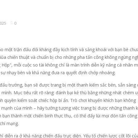
nhắm mục tiêu, bắn những mũi tên của bạn và trở thành Vua Bắn Cu
ạn đến với Thử Thách Xếp Hình Trượt “Baby Stitch Đáng Yêu”! Bước v
2025
0
trình không tưởng, Ghép Nối Tình Bạn không chỉ là một tựa game giải 
ách Tô Màu: Nhím Dễ Thương không chỉ là một trò chơi tô màu thông thường, mà c
o một trận đấu đối kháng đầy kịch tính và sảng khoái với bạn bè chư
hông chỉ là một tựa game arcade thông thường, mà còn là một trải ng
giũa chiến thuật và chuẩn bị cho những pha tấn công không ngừng ngh
Hộp", mỗi cuộc so tài không chỉ là màn trình diễn kỹ năng cá nhân 
-
“Cuộc Chạy Của Chiến Binh Man Rợ” (Barbarian Run) không chỉ là một tựa
ề sự nhạy bén và khả năng đưa ra quyết định chớp nhoáng.
-
Bạn sẽ hóa thân thành một người nông dân đích thực, bận rộn với việc chăm sóc 
đấu trường, bạn sẽ được trang bị một thanh kiếm sắc bén, sẵn sàng 
a mình. Mục tiêu rất rõ ràng: đánh bại kẻ thù bằng những nhát chém u
 Biệt” không chỉ là một thể loại trò chơi kinh điển mà còn là một cán
ành quyền kiểm soát chiếc hộp bí ẩn. Trò chơi khuyến khích bạn không
c mạnh của mình – hãy tưởng tượng việc trang bị được những thanh 
 bạn thành một chiến binh thực thụ, có thể đẩy lùi mọi đòn tấn công
 chí mạng.
ỉ diễn ra ở khả năng chiến đấu trực diện. Yếu tố chiến lược cốt lõi củ