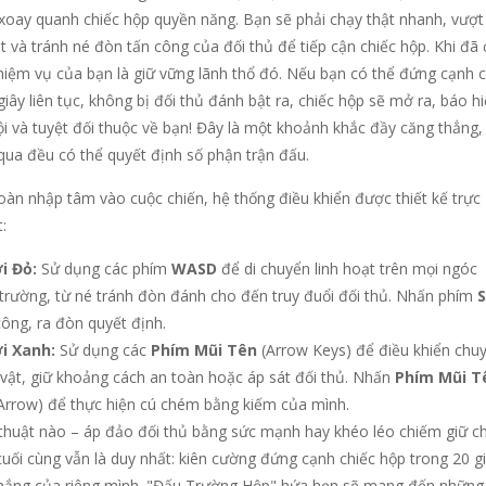
oay quanh chiếc hộp quyền năng. Bạn sẽ phải chạy thật nhanh, vượt
 và tránh né đòn tấn công của đối thủ để tiếp cận chiếc hộp. Khi đã 
nhiệm vụ của bạn là giữ vững lãnh thổ đó. Nếu bạn có thể đứng cạnh c
iây liên tục, không bị đối thủ đánh bật ra, chiếc hộp sẽ mở ra, báo h
i và tuyệt đối thuộc về bạn! Đây là một khoảnh khắc đầy căng thẳng,
 qua đều có thể quyết định số phận trận đấu.
oàn nhập tâm vào cuộc chiến, hệ thống điều khiển được thiết kế trực
:
i Đỏ:
Sử dụng các phím
WASD
để di chuyển linh hoạt trên mọi ngóc
trường, từ né tránh đòn đánh cho đến truy đuổi đối thủ. Nhấn phím
S
ông, ra đòn quyết định.
i Xanh:
Sử dụng các
Phím Mũi Tên
(Arrow Keys) để điều khiển chu
vật, giữ khoảng cách an toàn hoặc áp sát đối thủ. Nhấn
Phím Mũi T
rrow) để thực hiện cú chém bằng kiếm của mình.
thuật nào – áp đảo đối thủ bằng sức mạnh hay khéo léo chiếm giữ ch
cuối cùng vẫn là duy nhất: kiên cường đứng cạnh chiếc hộp trong 20 g
thắng của riêng mình. "Đấu Trường Hộp" hứa hẹn sẽ mang đến những