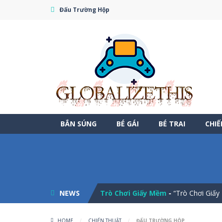
Đấu Trường Hộp
BẮN SÚNG
BÉ GÁI
BÉ TRAI
CHI
Một Ngày Thư Thái Ở Vùng Quê?
Tìm Điểm Khác Biệt
-
“Tìm Điểm Khác
NEWS
Trò Chơi Giấy Mềm
-
“Trò Chơi Giấy 
Tốc Độ Nổi Giận
-
Tốc Độ Nổi Giận – 
HOME
/
CHIẾN THUẬT
/
ĐẤU TRƯỜNG HỘP