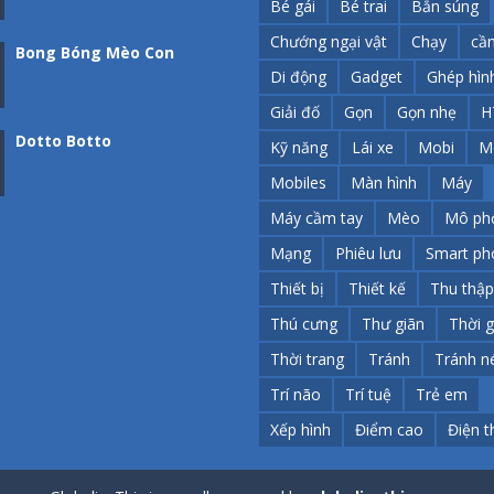
Bé gái
Bé trai
Bắn súng
Chướng ngại vật
Chạy
cầ
Bong Bóng Mèo Con
Di động
Gadget
Ghép hìn
Giải đố
Gọn
Gọn nhẹ
H
Dotto Botto
Kỹ năng
Lái xe
Mobi
M
Mobiles
Màn hình
Máy
Máy cầm tay
Mèo
Mô ph
Angry Monsters
Mạng
Phiêu lưu
Smart ph
Thiết bị
Thiết kế
Thu thập
Trình Tạo Ảnh Đại ..
Thú cưng
Thư giãn
Thời g
Thời trang
Tránh
Tránh n
Trí não
Trí tuệ
Trẻ em
Backrooms Skibidi ..
Xếp hình
Điểm cao
Điện t