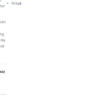
Trí tuệ
hơi
 săn
ững
 Hãy
một
ARE