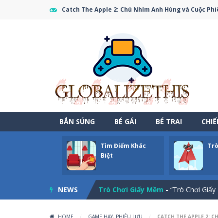
Catch The Apple 2: Chú Nhím Anh Hùng và Cuộc Phi
BẮN SÚNG
BÉ GÁI
BÉ TRAI
CHI
Tìm Điểm Khác
Trò
Một Ngày Thư Thái Ở Vùng Quê?
Biệt
Tìm Điểm Khác Biệt
-
“Tìm Điểm Khác
NEWS
Trò Chơi Giấy Mềm
-
“Trò Chơi Giấy 
Tốc Độ Nổi Giận
-
Tốc Độ Nổi Giận – 
HOME
/
GAME HAY
,
PHIÊU LƯU
/
CATCH THE APPLE 2: C