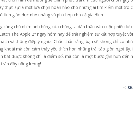
Đây thực sự là một lựa chọn hoàn hảo cho những ai tìm kiếm một trò c
 có tính giáo dục nhẹ nhàng và phù hợp cho cả gia đình.
g cùng chú nhím anh hùng của chúng ta dấn thân vào cuộc phiêu lưu
"Catch The Apple 2" ngay hôm nay để trải nghiệm sự kết hợp tuyệt vời
thách và thông điệp ý nghĩa. Chắc chắn rằng, bạn sẽ không chỉ có nh
sảng khoái mà còn cảm thấy yêu thích hơn những trái táo giòn ngọt ấy.
bạn bắt được không chỉ là điểm số, mà còn là một bước gần hơn đến 
tràn đầy năng lượng!
SH