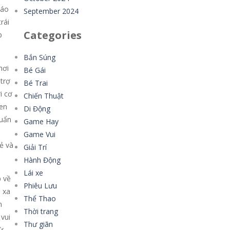
táo
September 2024
rái
Categories
p
.
Bắn Súng
hơi
Bé Gái
 trợ
Bé Trai
i cơ
Chiến Thuật
uen
Di Động
huẩn
Game Hay
Game Vui
ẻ và
Giải Trí
Hành Động
Lái xe
p về
Phiêu Lưu
 xa
Thể Thao
m
Thời trang
vui
Thư giãn
ừ