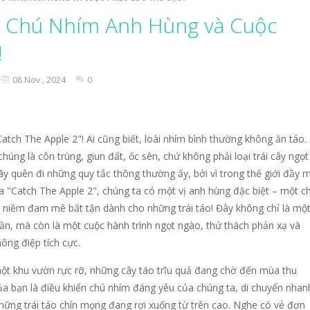
nhắm mục tiêu, bắn những mũi tên của bạn và trở thành Vua Bắn Cu
: Chú Nhím Anh Hùng và Cuộc
ạn đến với Thử Thách Xếp Hình Trượt “Baby Stitch Đáng Yêu”! Bước v
!
trình không tưởng, Ghép Nối Tình Bạn không chỉ là một tựa game giải 
08 Nov , 2024
0
ách Tô Màu: Nhím Dễ Thương không chỉ là một trò chơi tô màu thông thường, mà c
hông chỉ là một tựa game arcade thông thường, mà còn là một trải ng
atch The Apple 2"! Ai cũng biết, loài nhím bình thường không ăn táo.
-
“Cuộc Chạy Của Chiến Binh Man Rợ” (Barbarian Run) không chỉ là một tựa
húng là côn trùng, giun đất, ốc sên, chứ không phải loại trái cây ngọt
y quên đi những quy tắc thông thường ấy, bởi vì trong thế giới đầy 
-
Bạn sẽ hóa thân thành một người nông dân đích thực, bận rộn với việc chăm sóc 
ủa "Catch The Apple 2", chúng ta có một vị anh hùng đặc biệt – một c
 niềm đam mê bất tận dành cho những trái táo! Đây không chỉ là một
 Biệt” không chỉ là một thể loại trò chơi kinh điển mà còn là một cán
huần, mà còn là một cuộc hành trình ngọt ngào, thử thách phản xạ và
ng điệp tích cực.
t khu vườn rực rỡ, những cây táo trĩu quả đang chờ đến mùa thu
a bạn là điều khiển chú nhím đáng yêu của chúng ta, di chuyển nhan
hững trái táo chín mọng đang rơi xuống từ trên cao. Nghe có vẻ đơn