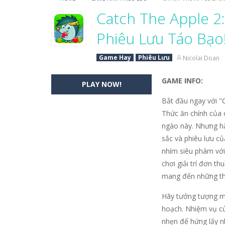
Vua Bắn Cung
-
Vua Bắn Cung – Hãy 
Catch The Apple 2
Baby Stitch Đáng Yêu
-
Chào mừng b
Phiêu Lưu Táo Bạo
Ghép Nối Tình Bạn
-
Mở ra một hành 
Game Hay
Phiêu Lưu
Nicolai Doan
Sách Tô Màu: Nhím Dễ Thương
-
S
GAME INFO:
PLAY NOW!
Chuyến Bay Giấy
-
Chuyến Bay Giấy k
Bắt đầu ngay với "C
Cuộc Chạy Của Chiến Binh Man Rợ
Thức ăn chính của c
ngào này. Nhưng hã
Một Ngày Thư Thái Ở Vùng Quê?
sắc và phiêu lưu c
nhím siêu phàm với
Tìm Điểm Khác Biệt
-
“Tìm Điểm Khác
chơi giải trí đơn t
mang đến những thô
Hãy tưởng tượng mộ
hoạch. Nhiệm vụ củ
nhẹn để hứng lấy n