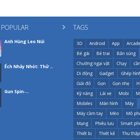
 POPULAR
TAGS

Anh Hùng Leo Núi
3D
Android
App
Arcad
Bé gái
Bé trai
Bắn súng
Chướng ngại vật
Chạy
cầ
Ếch Nhảy Nhót: Thử ..
Di động
Gadget
Ghép hìn
Giải đố
Gọn
Gọn nhẹ
H
Gun Spin ̵ ..
Kỹ năng
Lái xe
Mobi
M
Mobiles
Màn hình
Máy
Máy cầm tay
Mèo
Mô ph
Không Chiến
Mạng
Phiêu lưu
Smart ph
Thiết bị
Thiết kế
Thu thập