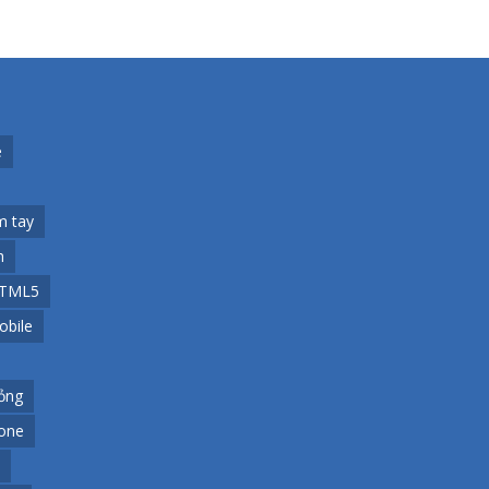
e
m tay
h
TML5
obile
ỏng
one