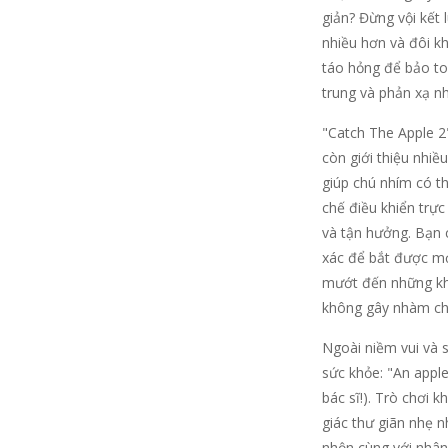
giản? Đừng vội kết 
nhiều hơn và đôi k
táo hỏng để bảo to
trung và phản xạ nh
"Catch The Apple 2"
còn giới thiệu nhiề
giúp chú nhím có t
chế điều khiển trực
và tận hưởng. Bạn c
xác để bắt được mọ
mướt đến những khu
không gây nhàm ch
Ngoài niềm vui và 
sức khỏe: "An appl
bác sĩ!). Trò chơi
giác thư giãn nhẹ 
nhộn cùng với nhân