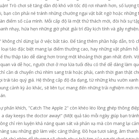
luận! Trò chơi sẽ tăng dần độ khó với tốc độ rơi nhanh hơn, số lượng 
hi, bạn còn phải né tránh những chướng ngại vật bất ngờ hoặc những t
àn điểm số của mình. Mỗi cấp độ là một thử thách mới, đòi hỏi sự tậ
anh nhạy, hứa hẹn những giờ phút giải trí đầy kịch tính và gây nghiện
 không chỉ dừng lại ở việc bắt táo. Để tăng thêm phần hấp dẫn, trò c
u loại táo đặc biệt mang lại điểm thưởng cao, hay những vật phẩm hỗ
hể thu thập táo dễ dàng hơn trong một khoảng thời gian nhất định. Vớ
 quan và dễ học, người chơi ở mọi lứa tuổi đều có thể dễ dàng làm q
hỉ cần di chuyển chú nhím sang trái hoặc phải, canh thời gian thật c
i trái táo quý giá. Hệ thống cấp độ đa dạng, từ những khu vườn xanh
ng cảnh kỳ ảo khác, sẽ liên tục mang đến những trải nghiệm mới m
án.
sự phấn khích, "Catch The Apple 2" còn khéo léo lồng ghép thông điệ
e a day keeps the doctor away!" (Một quả táo mỗi ngày giúp bạn tránh
 không chỉ rèn luyện khả năng quan sát và phản xạ mà còn mang lại cả
nhàng sau những giờ làm việc căng thẳng. Đồ họa tươi sáng, âm thanh 
 vật chú nhím dễ thương sẽ chinh phục trái tim của người chơi ngay t