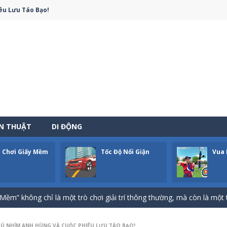
êu Lưu Táo Bạo!
ẾN THUẬT
DI ĐỘNG
 Chơi Giấy Mềm
Tốc Độ Nổi Giận
Vua 
-
Bạn sẽ hóa thân thành một người nông dân đích thực, bận rộn với việc chăm sóc 
 Biệt” không chỉ là một thể loại trò chơi kinh điển mà còn là một cán
Mềm” không chỉ là một trò chơi giải trí thông thường, mà còn là một 
đó chính là linh hồn, là trái tim đập mãnh liệt của trò chơi này! Nếu b
HÚ NHÍM ANH HÙNG VÀ CUỘC PHIÊU LƯU TÁO BẠO!