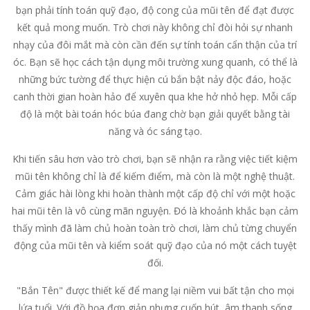
bạn phải tính toán quỹ đạo, độ cong của mũi tên để đạt được
kết quả mong muốn. Trò chơi này không chỉ đòi hỏi sự nhanh
nhạy của đôi mắt mà còn cần đến sự tính toán cẩn thận của trí
óc. Bạn sẽ học cách tận dụng môi trường xung quanh, có thể là
những bức tường để thực hiện cú bắn bật nảy độc đáo, hoặc
canh thời gian hoàn hảo để xuyên qua khe hở nhỏ hẹp. Mỗi cấp
độ là một bài toán hóc búa đang chờ bạn giải quyết bằng tài
năng và óc sáng tạo.
Khi tiến sâu hơn vào trò chơi, bạn sẽ nhận ra rằng việc tiết kiệm
mũi tên không chỉ là để kiếm điểm, mà còn là một nghệ thuật.
Cảm giác hài lòng khi hoàn thành một cấp độ chỉ với một hoặc
hai mũi tên là vô cùng mãn nguyện. Đó là khoảnh khắc bạn cảm
thấy mình đã làm chủ hoàn toàn trò chơi, làm chủ từng chuyển
động của mũi tên và kiểm soát quỹ đạo của nó một cách tuyệt
đối.
"Bắn Tên" được thiết kế để mang lại niềm vui bất tận cho mọi
lứa tuổi. Với đồ họa đơn giản nhưng cuốn hút, âm thanh sống