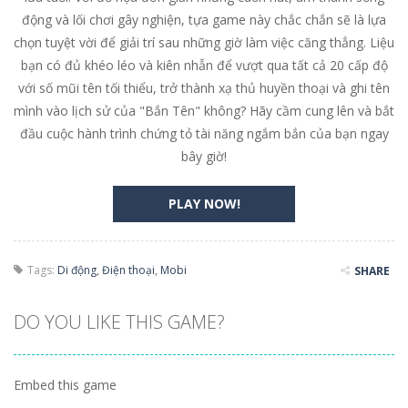
động và lối chơi gây nghiện, tựa game này chắc chắn sẽ là lựa
chọn tuyệt vời để giải trí sau những giờ làm việc căng thẳng. Liệu
bạn có đủ khéo léo và kiên nhẫn để vượt qua tất cả 20 cấp độ
với số mũi tên tối thiểu, trở thành xạ thủ huyền thoại và ghi tên
mình vào lịch sử của "Bắn Tên" không? Hãy cầm cung lên và bắt
đầu cuộc hành trình chứng tỏ tài năng ngắm bắn của bạn ngay
bây giờ!
PLAY NOW!
Tags:
Di động
,
Điện thoại
,
Mobi
SHARE
DO YOU LIKE THIS GAME?
Embed this game