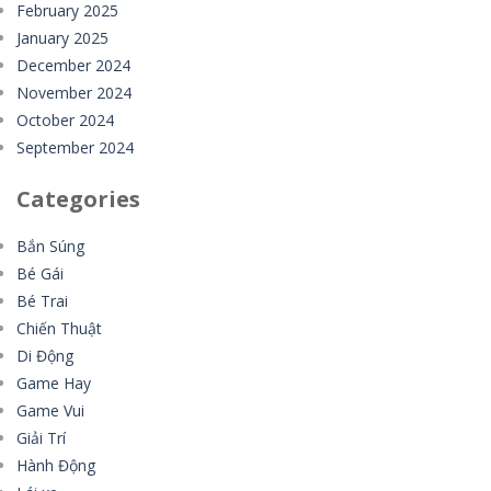
February 2025
January 2025
December 2024
November 2024
October 2024
September 2024
Categories
Bắn Súng
Bé Gái
Bé Trai
Chiến Thuật
Di Động
Game Hay
Game Vui
Giải Trí
Hành Động