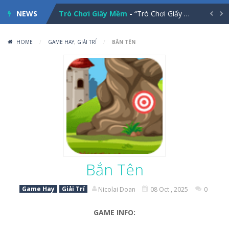
NEWS
Trò Chơi Giấy Mềm
-
“Trò Chơi Giấy Mềm” không chỉ là một trò chơi giải trí thông thường, mà còn là một thế giới mở đầy ắp sự sáng...


Tốc Độ Nổi Giận
-
Tốc Độ Nổi Giận – đó chính là linh hồn, là trái tim đập mãnh liệt của trò chơi này! Nếu bạn là một tín đồ của những vòng...
HOME
/
GAME HAY
,
GIẢI TRÍ
/
BẮN TÊN
Vua Bắn Cung
-
Vua Bắn Cung – Hãy nhắm mục tiêu, bắn những mũi tên của bạn và trở thành Vua Bắn Cung! Bạn đã sẵn sàng bước vào một cuộc...
Baby Stitch Đáng Yêu
-
Chào mừng bạn đến với Thử Thách Xếp Hình Trượt “Baby Stitch Đáng Yêu”! Bước vào thế giới của những câu đố cổ...
Ghép Nối Tình Bạn
-
Mở ra một hành trình không tưởng, Ghép Nối Tình Bạn không chỉ là một tựa game giải đố thông thường, mà còn là cánh cửa dẫn...
Sách Tô Màu: Nhím Dễ Thương
-
Sách Tô Màu: Nhím Dễ Thương không chỉ là một trò chơi tô màu thông thường, mà còn là một cánh cửa mở ra thế giới của sự sáng...
Chuyến Bay Giấy
-
Chuyến Bay Giấy không chỉ là một tựa game arcade thông thường, mà còn là một trải nghiệm gây nghiện, lôi cuốn người chơi...
Cuộc Chạy Của Chiến Binh Man Rợ
-
“Cuộc Chạy 
Bắn Tên
Một Ngày Thư Thái Ở Vùng Quê?
-
Bạn sẽ hóa 
Game Hay
Giải Trí
Nicolai Doan
08 Oct , 2025
0
Tìm Điểm Khác Biệt
-
“Tìm Điểm Khác Biệt” không chỉ là một thể loại trò chơi kinh điển mà còn là một cánh cửa mở ra thế giới của sự...
GAME INFO: