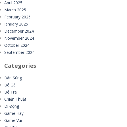
April 2025
March 2025
February 2025
January 2025
December 2024
November 2024
October 2024
September 2024
Categories
Bắn Súng
Bé Gái
Bé Trai
Chiến Thuật
Di Động
Game Hay
Game Vui