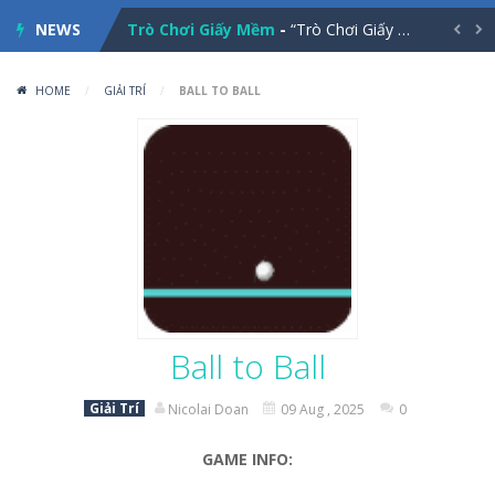
NEWS
Trò Chơi Giấy Mềm
-
“Trò Chơi Giấy Mềm” không chỉ là một trò chơi giải trí thông thường, mà còn là một thế giới mở đầy ắp sự sáng...


Tốc Độ Nổi Giận
-
Tốc Độ Nổi Giận – đó chính là linh hồn, là trái tim đập mãnh liệt của trò chơi này! Nếu bạn là một tín đồ của những vòng...
HOME
/
GIẢI TRÍ
/
BALL TO BALL
Vua Bắn Cung
-
Vua Bắn Cung – Hãy nhắm mục tiêu, bắn những mũi tên của bạn và trở thành Vua Bắn Cung! Bạn đã sẵn sàng bước vào một cuộc...
Baby Stitch Đáng Yêu
-
Chào mừng bạn đến với Thử Thách Xếp Hình Trượt “Baby Stitch Đáng Yêu”! Bước vào thế giới của những câu đố cổ...
Ghép Nối Tình Bạn
-
Mở ra một hành trình không tưởng, Ghép Nối Tình Bạn không chỉ là một tựa game giải đố thông thường, mà còn là cánh cửa dẫn...
Sách Tô Màu: Nhím Dễ Thương
-
Sách Tô Màu: Nhím Dễ Thương không chỉ là một trò chơi tô màu thông thường, mà còn là một cánh cửa mở ra thế giới của sự sáng...
Chuyến Bay Giấy
-
Chuyến Bay Giấy không chỉ là một tựa game arcade thông thường, mà còn là một trải nghiệm gây nghiện, lôi cuốn người chơi...
Cuộc Chạy Của Chiến Binh Man Rợ
-
“Cuộc Chạy 
Ball to Ball
Một Ngày Thư Thái Ở Vùng Quê?
-
Bạn sẽ hóa 
Giải Trí
Nicolai Doan
09 Aug , 2025
0
Tìm Điểm Khác Biệt
-
“Tìm Điểm Khác Biệt” không chỉ là một thể loại trò chơi kinh điển mà còn là một cánh cửa mở ra thế giới của sự...
GAME INFO: