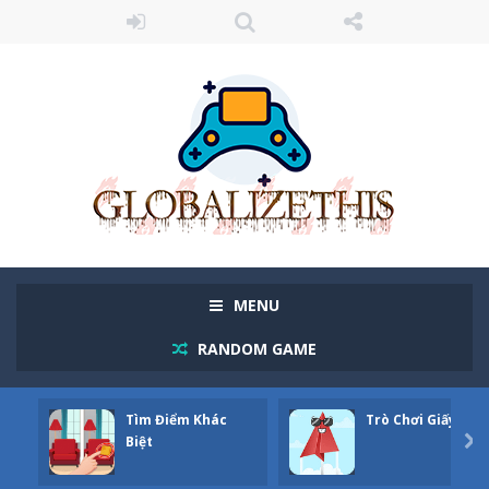
MENU
RANDOM GAME
Tìm Điểm Khác
Trò Chơi Giấy Mề
Một Ngày Thư Thái Ở Vùng Quê?
-
Bạn sẽ hóa 
Biệt

Tìm Điểm Khác Biệt
-
“Tìm Điểm Khác Biệt” không chỉ là một thể loại trò chơi kinh điển mà còn là một cánh cửa mở ra thế giới của sự...