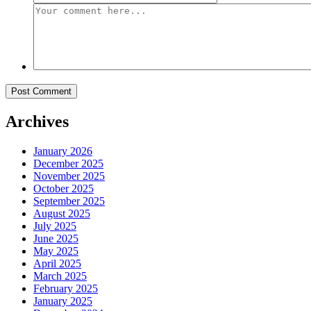
Archives
January 2026
December 2025
November 2025
October 2025
September 2025
August 2025
July 2025
June 2025
May 2025
April 2025
March 2025
February 2025
January 2025