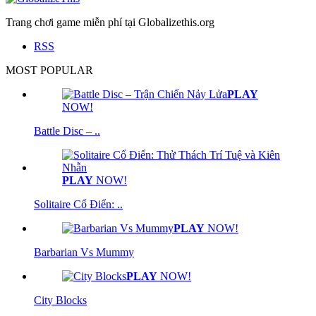
Trang chơi game miễn phí tại Globalizethis.org
RSS
MOST POPULAR
PLAY
NOW!
Battle Disc – ..
PLAY
NOW!
Solitaire Cổ Điển: ..
PLAY
NOW!
Barbarian Vs Mummy
PLAY
NOW!
City Blocks