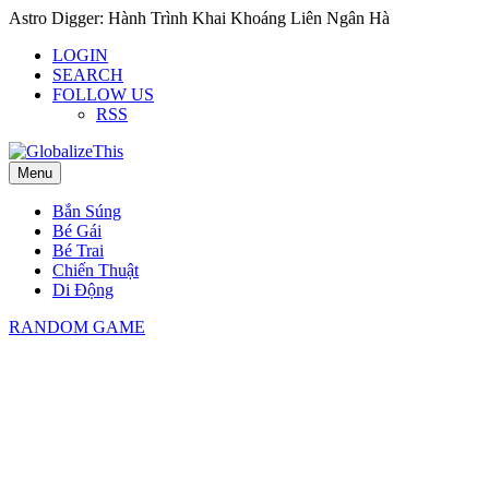
Astro Digger: Hành Trình Khai Khoáng Liên Ngân Hà
LOGIN
SEARCH
FOLLOW US
RSS
Menu
Bắn Súng
Bé Gái
Bé Trai
Chiến Thuật
Di Động
RANDOM GAME