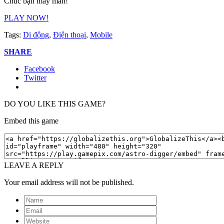
Chúc bạn may mắn!
PLAY NOW!
Tags:
Di động
,
Điện thoại
,
Mobile
SHARE
Facebook
Twitter
DO YOU LIKE THIS GAME?
Embed this game
LEAVE A REPLY
Your email address will not be published.