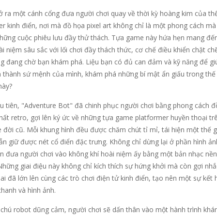
 ra một cánh cổng đưa người chơi quay về thời kỳ hoàng kim của th
er kinh điển, nơi mà đồ họa pixel art không chỉ là một phong cách mà
những cuộc phiêu lưu đầy thử thách. Tựa game này hứa hẹn mang đế
i niệm sâu sắc với lối chơi đầy thách thức, cơ chế điều khiển chặt ch
ng đang chờ bạn khám phá. Liệu bạn có đủ can đảm và kỹ năng để gi
 thành sứ mệnh của mình, khám phá những bí mật ẩn giấu trong thế 
này?
ầu tiên, "Adventure Bot" đã chinh phục người chơi bằng phong cách đ
hất retro, gợi lên ký ức về những tựa game platformer huyền thoại tr
đời cũ. Mỗi khung hình đều được chăm chút tỉ mỉ, tái hiện một thế g
n giữ được nét cổ điển đặc trưng. Không chỉ dừng lại ở phần hình ản
n đưa người chơi vào không khí hoài niệm ấy bằng một bản nhạc nền
Những giai điệu này không chỉ kích thích sự hứng khởi mà còn gợi nhắ
ai đã lớn lên cùng các trò chơi điện tử kinh điển, tạo nên một sự kết
hanh và hình ảnh.
 chú robot dũng cảm, người chơi sẽ dấn thân vào một hành trình kh