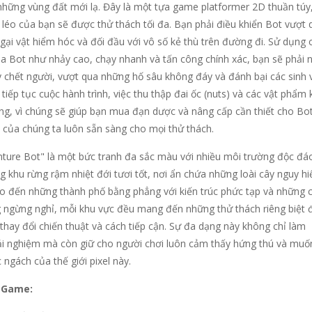
những vùng đất mới lạ. Đây là một tựa game platformer 2D thuần túy,
 léo của bạn sẽ được thử thách tối đa. Bạn phải điều khiển Bot vượt 
gại vật hiểm hóc và đối đầu với vô số kẻ thù trên đường đi. Sử dụng 
a Bot như nhảy cao, chạy nhanh và tấn công chính xác, bạn sẽ phải 
y chết người, vượt qua những hố sâu không đáy và đánh bại các sinh 
 tiếp tục cuộc hành trình, việc thu thập đai ốc (nuts) và các vật phẩm
ọng, vì chúng sẽ giúp bạn mua đạn dược và nâng cấp cần thiết cho Bot
của chúng ta luôn sẵn sàng cho mọi thử thách.
nture Bot" là một bức tranh đa sắc màu với nhiều môi trường độc đá
 khu rừng rậm nhiệt đới tươi tốt, nơi ẩn chứa những loài cây nguy h
cho đến những thành phố bằng phẳng với kiến trúc phức tạp và những 
 ngừng nghỉ, mỗi khu vực đều mang đến những thử thách riêng biệt 
 thay đổi chiến thuật và cách tiếp cận. Sự đa dạng này không chỉ làm
i nghiệm mà còn giữ cho người chơi luôn cảm thấy hứng thú và muố
ngách của thế giới pixel này.
 Game: