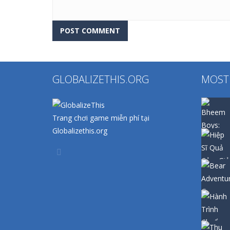
GLOBALIZETHIS.ORG
MOST
Trang chơi game miễn phí tại
Globalizethis.org