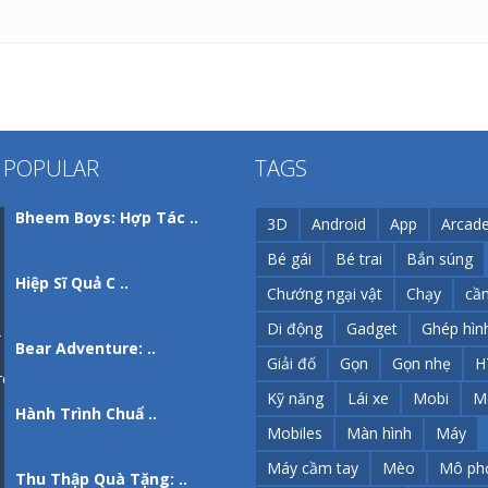
 POPULAR
TAGS
Bheem Boys: Hợp Tác ..
3D
Android
App
Arcad
Bé gái
Bé trai
Bắn súng
Hiệp Sĩ Quả C ..
Chướng ngại vật
Chạy
cầ
Di động
Gadget
Ghép hìn
Bear Adventure: ..
Giải đố
Gọn
Gọn nhẹ
H
Kỹ năng
Lái xe
Mobi
M
Hành Trình Chuẩ ..
Mobiles
Màn hình
Máy
Máy cầm tay
Mèo
Mô ph
Thu Thập Quà Tặng: ..