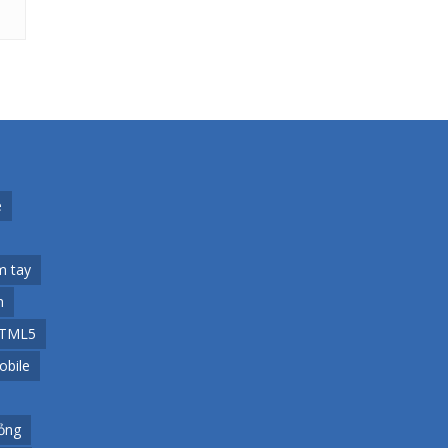
e
m tay
h
TML5
obile
ỏng