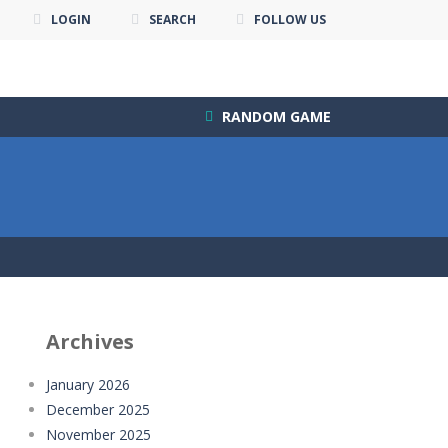
LOGIN
SEARCH
FOLLOW US
RANDOM GAME
Archives
January 2026
December 2025
November 2025