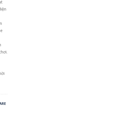
ạt
điện
ền
me
h
hơi.
hời
ARE