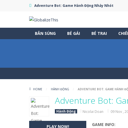
Adventure Bot: Game Hành Động Nhảy Nhót
BẮN SÚNG
BÉ GÁI
BÉ TRAI
CHI
HOME
/
HÀNH ĐỘNG
/
ADVENTURE BOT: GAME HÀNH Đ
Adventure Bot: G
Hành Động
Nicolai Doan
09 Nov , 2
GAME INFO:
PLAY NOW!