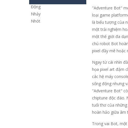
"Adventure Bot" mở
loại game platform
là biểu tượng của 
một trải nghiệm hoà
một thế giới đa dạ
chú robot Bot hoàn
pixel đầy mê hoặc 
Ngay từ cái nhìn đ
họa pixel art đậm c
các hệ máy console 
sống động nhưng vẫ
"Adventure Bot" cò
chiptune độc đáo. 
tuổi thơ của những 
hoàn hảo giữa âm t
Trong vai Bot, một