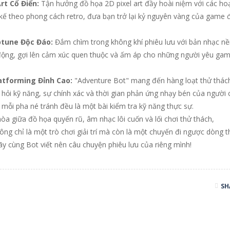
rt Cổ Điển:
Tận hưởng đồ họa 2D pixel art đầy hoài niệm với các ho
kế theo phong cách retro, đưa bạn trở lại kỷ nguyên vàng của game 
ptune Độc Đáo:
Đắm chìm trong không khí phiêu lưu với bản nhạc n
động, gợi lên cảm xúc quen thuộc và ấm áp cho những người yêu ga
atforming Đỉnh Cao:
"Adventure Bot" mang đến hàng loạt thử thác
 hỏi kỹ năng, sự chính xác và thời gian phản ứng nhạy bén của người c
mỗi pha né tránh đều là một bài kiểm tra kỹ năng thực sự.
hòa giữa đồ họa quyến rũ, âm nhạc lôi cuốn và lối chơi thử thách,
ng chỉ là một trò chơi giải trí mà còn là một chuyến đi ngược dòng t
ãy cùng Bot viết nên câu chuyện phiêu lưu của riêng mình!
SH