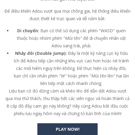
Để điều khiển Adou vượt qua mọi chông gai, hệ thống điều khiển
được thiết kế trực quan và dễ nắm bắt:
Di chuyển:
Bạn có thể sử dụng các phím "WASD" quen
thuộc hoặc nhóm phím "Mũi tên" để di chuyển nhân vật
Adou sang trái, phải.
Nhảy đôi (Double Jump):
Đây là một kỹ năng cực kỳ hữu
ích để Adou tiếp cận những khu vực cao hơn hoặc né tránh
các mối hiểm nguy trên không. Để thực hiện cú nhảy đôi,
bạn chỉ cần nhấn phím "W" hoặc phím "Mũi tên lên" hai lần
liên tiếp một cách nhanh chóng.
Liệu bạn có đủ dũng cảm và khéo léo để dẫn dắt Adou vượt
qua mọi thử thách, thu thập hết các viên ngọc và hoàn thành cả
8 cấp độ đầy cam go này không? Hãy cùng Adou bắt đầu cuộc
phiêu lưu ngay hôm nay và chứng tỏ bản lĩnh của mình!
PLAY NOW!