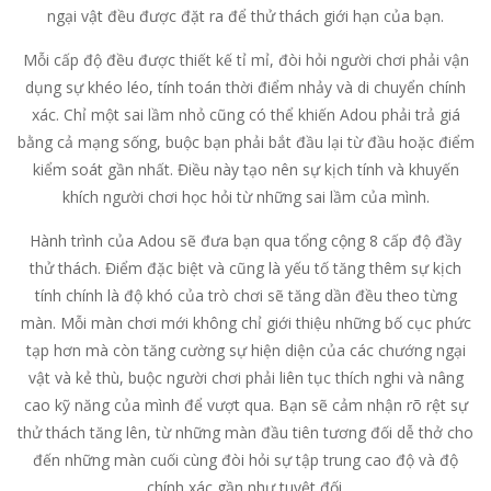
ngại vật đều được đặt ra để thử thách giới hạn của bạn.
Mỗi cấp độ đều được thiết kế tỉ mỉ, đòi hỏi người chơi phải vận
dụng sự khéo léo, tính toán thời điểm nhảy và di chuyển chính
xác. Chỉ một sai lầm nhỏ cũng có thể khiến Adou phải trả giá
bằng cả mạng sống, buộc bạn phải bắt đầu lại từ đầu hoặc điểm
kiểm soát gần nhất. Điều này tạo nên sự kịch tính và khuyến
khích người chơi học hỏi từ những sai lầm của mình.
Hành trình của Adou sẽ đưa bạn qua tổng cộng 8 cấp độ đầy
thử thách. Điểm đặc biệt và cũng là yếu tố tăng thêm sự kịch
tính chính là độ khó của trò chơi sẽ tăng dần đều theo từng
màn. Mỗi màn chơi mới không chỉ giới thiệu những bố cục phức
tạp hơn mà còn tăng cường sự hiện diện của các chướng ngại
vật và kẻ thù, buộc người chơi phải liên tục thích nghi và nâng
cao kỹ năng của mình để vượt qua. Bạn sẽ cảm nhận rõ rệt sự
thử thách tăng lên, từ những màn đầu tiên tương đối dễ thở cho
đến những màn cuối cùng đòi hỏi sự tập trung cao độ và độ
chính xác gần như tuyệt đối.