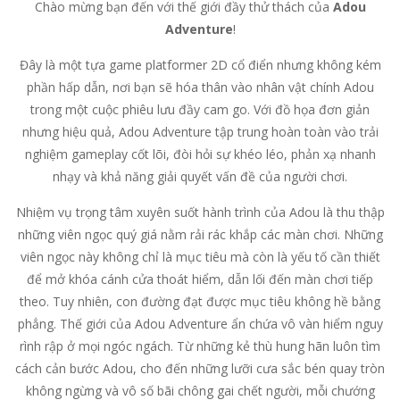
Chào mừng bạn đến với thế giới đầy thử thách của
Adou
Adventure
!
Đây là một tựa game platformer 2D cổ điển nhưng không kém
phần hấp dẫn, nơi bạn sẽ hóa thân vào nhân vật chính Adou
trong một cuộc phiêu lưu đầy cam go. Với đồ họa đơn giản
nhưng hiệu quả, Adou Adventure tập trung hoàn toàn vào trải
nghiệm gameplay cốt lõi, đòi hỏi sự khéo léo, phản xạ nhanh
nhạy và khả năng giải quyết vấn đề của người chơi.
Nhiệm vụ trọng tâm xuyên suốt hành trình của Adou là thu thập
những viên ngọc quý giá nằm rải rác khắp các màn chơi. Những
viên ngọc này không chỉ là mục tiêu mà còn là yếu tố cần thiết
để mở khóa cánh cửa thoát hiểm, dẫn lối đến màn chơi tiếp
theo. Tuy nhiên, con đường đạt được mục tiêu không hề bằng
phẳng. Thế giới của Adou Adventure ẩn chứa vô vàn hiểm nguy
rình rập ở mọi ngóc ngách. Từ những kẻ thù hung hãn luôn tìm
cách cản bước Adou, cho đến những lưỡi cưa sắc bén quay tròn
không ngừng và vô số bãi chông gai chết người, mỗi chướng