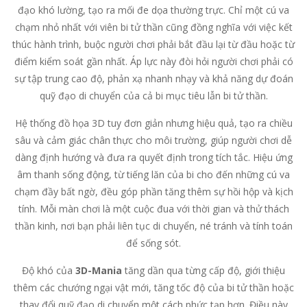
đạo khó lường, tạo ra mối đe dọa thường trực. Chỉ một cú va
chạm nhỏ nhất với viên bi tử thần cũng đồng nghĩa với việc kết
thúc hành trình, buộc người chơi phải bắt đầu lại từ đầu hoặc từ
điểm kiểm soát gần nhất. Áp lực này đòi hỏi người chơi phải có
sự tập trung cao độ, phản xạ nhanh nhạy và khả năng dự đoán
quỹ đạo di chuyển của cả bi mục tiêu lẫn bi tử thần.
Hệ thống đồ họa 3D tuy đơn giản nhưng hiệu quả, tạo ra chiều
sâu và cảm giác chân thực cho môi trường, giúp người chơi dễ
dàng định hướng và đưa ra quyết định trong tích tắc. Hiệu ứng
âm thanh sống động, từ tiếng lăn của bi cho đến những cú va
chạm đầy bất ngờ, đều góp phần tăng thêm sự hồi hộp và kịch
tính. Mỗi màn chơi là một cuộc đua với thời gian và thử thách
thần kinh, nơi bạn phải liên tục di chuyển, né tránh và tính toán
để sống sót.
Độ khó của
3D-Mania
tăng dần qua từng cấp độ, giới thiệu
thêm các chướng ngại vật mới, tăng tốc độ của bi tử thần hoặc
thay đổi quỹ đạo di chuyển một cách phức tạp hơn. Điều này