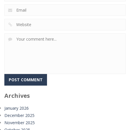
Archives
January 2026
December 2025
November 2025
October 2025