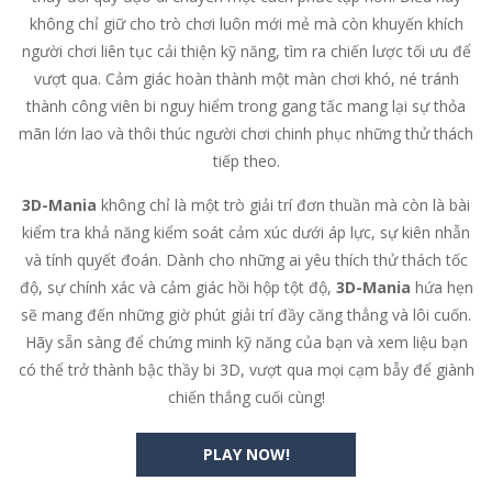
không chỉ giữ cho trò chơi luôn mới mẻ mà còn khuyến khích
người chơi liên tục cải thiện kỹ năng, tìm ra chiến lược tối ưu để
vượt qua. Cảm giác hoàn thành một màn chơi khó, né tránh
thành công viên bi nguy hiểm trong gang tấc mang lại sự thỏa
mãn lớn lao và thôi thúc người chơi chinh phục những thử thách
tiếp theo.
3D-Mania
không chỉ là một trò giải trí đơn thuần mà còn là bài
kiểm tra khả năng kiểm soát cảm xúc dưới áp lực, sự kiên nhẫn
và tính quyết đoán. Dành cho những ai yêu thích thử thách tốc
độ, sự chính xác và cảm giác hồi hộp tột độ,
3D-Mania
hứa hẹn
sẽ mang đến những giờ phút giải trí đầy căng thẳng và lôi cuốn.
Hãy sẵn sàng để chứng minh kỹ năng của bạn và xem liệu bạn
có thể trở thành bậc thầy bi 3D, vượt qua mọi cạm bẫy để giành
chiến thắng cuối cùng!
PLAY NOW!