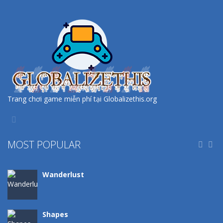
Trang chơi game miễn phí tại Globalizethis.org
MOST POPULAR


Wanderlust
Shapes