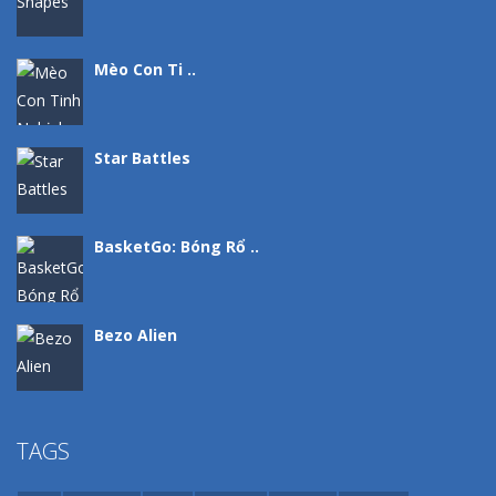
Mèo Con Ti ..
Star Battles
BasketGo: Bóng Rổ ..
Bezo Alien
TAGS