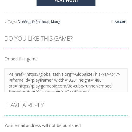
PLAY NOW!
Tags:
Di động
,
Điện thoại
,
Mạng
SHARE
DO YOU LIKE THIS GAME?
Embed this game
LEAVE A REPLY
Your email address will not be published.