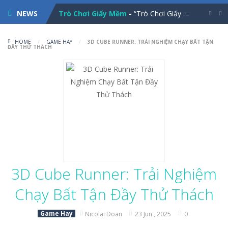
NEWS
Trò Chơi Giấy Mềm
-
“Trò Chơi Giấy Mềm” không chỉ là một trò chơi giải trí thông thường, mà còn là một thế giới mở đầy ắp sự sáng...


Tốc Độ Nổi Giận
-
Tốc Độ Nổi Giận – đó chính là linh hồn, là trái tim đập mãnh liệt của trò chơi này! Nếu bạn là một tín đồ của những vòng...
HOME
/
GAME HAY
/
3D CUBE RUNNER: TRẢI NGHIỆM CHẠY BẤT TẬN
ĐẦY THỬ THÁCH
Vua Bắn Cung
-
Vua Bắn Cung – Hãy nhắm mục tiêu, bắn những mũi tên của bạn và trở thành Vua Bắn Cung! Bạn đã sẵn sàng bước vào một cuộc...
Baby Stitch Đáng Yêu
-
Chào mừng bạn đến với Thử Thách Xếp Hình Trượt “Baby Stitch Đáng Yêu”! Bước vào thế giới của những câu đố cổ...
Ghép Nối Tình Bạn
-
Mở ra một hành trình không tưởng, Ghép Nối Tình Bạn không chỉ là một tựa game giải đố thông thường, mà còn là cánh cửa dẫn...
Sách Tô Màu: Nhím Dễ Thương
-
Sách Tô Màu: Nhím Dễ Thương không chỉ là một trò chơi tô màu thông thường, mà còn là một cánh cửa mở ra thế giới của sự sáng...
Chuyến Bay Giấy
-
Chuyến Bay Giấy không chỉ là một tựa game arcade thông thường, mà còn là một trải nghiệm gây nghiện, lôi cuốn người chơi...
Cuộc Chạy Của Chiến Binh Man Rợ
-
“Cuộc Chạy 
3D Cube Runner: Trải Nghiệm
Một Ngày Thư Thái Ở Vùng Quê?
-
Bạn sẽ hóa 
Chạy Bất Tận Đầy Thử Thách
Tìm Điểm Khác Biệt
-
“Tìm Điểm Khác Biệt” không chỉ là một thể loại trò chơi kinh điển mà còn là một cánh cửa mở ra thế giới của sự...
Game Hay
Nicolai Doan
23 Jun , 2025
0