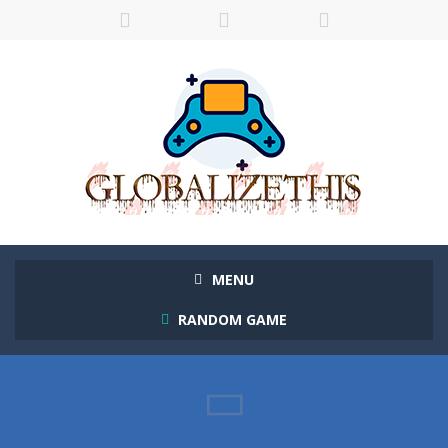
MENU
RANDOM GAME
Một Ngày Thư Thái Ở Vùng Quê?
-
Bạn sẽ hóa 
Tìm Điểm Khác Biệt
-
“Tìm Điểm Khác Biệt” không chỉ là một thể loại trò chơi kinh điển mà còn là một cánh cửa mở ra thế giới của sự...