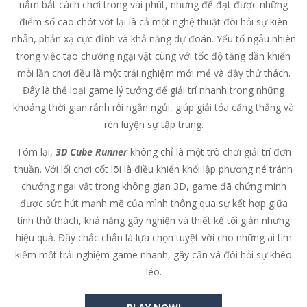
nắm bắt cách chơi trong vài phút, nhưng để đạt được những
điểm số cao chót vót lại là cả một nghệ thuật đòi hỏi sự kiên
nhẫn, phản xạ cực đỉnh và khả năng dự đoán. Yếu tố ngẫu nhiên
trong việc tạo chướng ngại vật cùng với tốc độ tăng dần khiến
mỗi lần chơi đều là một trải nghiệm mới mẻ và đầy thử thách.
Đây là thể loại game lý tưởng để giải trí nhanh trong những
khoảng thời gian rảnh rỗi ngắn ngủi, giúp giải tỏa căng thẳng và
rèn luyện sự tập trung.
Tóm lại,
3D Cube Runner
không chỉ là một trò chơi giải trí đơn
thuần. Với lối chơi cốt lõi là điều khiển khối lập phương né tránh
chướng ngại vật trong không gian 3D, game đã chứng minh
được sức hút mạnh mẽ của mình thông qua sự kết hợp giữa
tính thử thách, khả năng gây nghiện và thiết kế tối giản nhưng
hiệu quả. Đây chắc chắn là lựa chọn tuyệt vời cho những ai tìm
kiếm một trải nghiệm game nhanh, gây cấn và đòi hỏi sự khéo
léo.