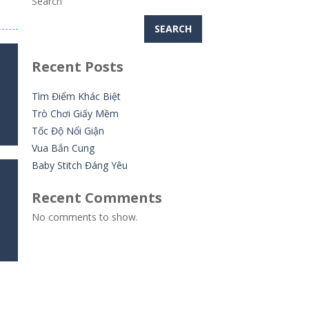
Search
ng! Bạn đã sẵn sàng bước vào một cuộc...
SEARCH
ào thế giới của những câu đố cổ...
Recent Posts
đố thông thường, mà còn là cánh cửa dẫn...
Tìm Điểm Khác Biệt
òn là một cánh cửa mở ra thế giới của sự sáng...
Trò Chơi Giấy Mềm
hiệm gây nghiện, lôi cuốn người chơi...
Tốc Độ Nổi Giận
Vua Bắn Cung
 game, mà còn là cánh cửa dẫn lối về thời...
Baby Stitch Đáng Yêu
những cánh đồng của mình. Nhưng cuộc sống thôn...
Recent Comments
y
h cửa mở ra thế giới của sự...
y
No comments to show.
ám