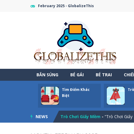
February 2025 - GlobalizeThis
BẮN SÚNG
BÉ GÁI
BÉ TRAI
CHI
Tìm Điểm Khác
Trò
Một Ngày Thư Thái Ở Vùng Quê?
Biệt
Tìm Điểm Khác Biệt
-
“Tìm Điểm Khác
NEWS
Trò Chơi Giấy Mềm
-
“Trò Chơi Giấy 
Tốc Độ Nổi Giận
-
Tốc Độ Nổi Giận – 