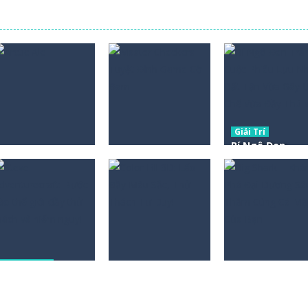
nhắm mục tiêu, bắn những mũi tên của bạn và trở thành Vua Bắn Cu
ạn đến với Thử Thách Xếp Hình Trượt “Baby Stitch Đáng Yêu”! Bước v
trình không tưởng, Ghép Nối Tình Bạn không chỉ là một tựa game giải 
ách Tô Màu: Nhím Dễ Thương không chỉ là một trò chơi tô màu thông thường, mà c
hông chỉ là một tựa game arcade thông thường, mà còn là một trải ng
Giải Trí
Bí Ngô Đen
-
“Cuộc Chạy Của Chiến Binh Man Rợ” (Barbarian Run) không chỉ là một tựa
Trắng: Cuộc
-
Bạn sẽ hóa thân thành một người nông dân đích thực, bận rộn với việc chăm sóc 
Phiêu Lưu Nhảy
Game Hay
Master Checkers
Bất Tận Vừa Gâ
 Biệt” không chỉ là một thể loại trò chơi kinh điển mà còn là một cán
– Tuyệt Đỉnh
Ức Chế Vừa Đầ
Game Hay
Arctic Ale
Game Cờ Đam
Thú Vị
Hành Động
Steve
Di Động
Adventurecraft:
Big Shark – Kh
Di Động