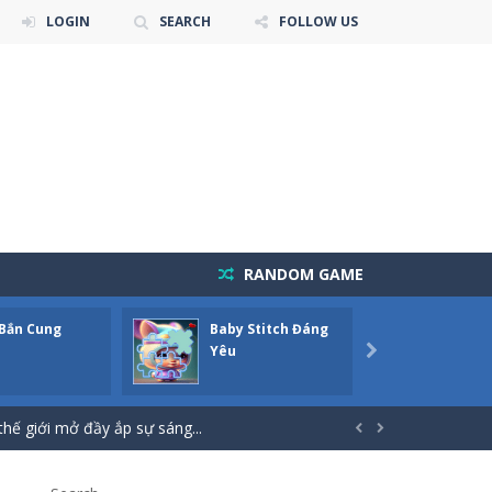
LOGIN
SEARCH
FOLLOW US
RANDOM GAME
Bắn Cung
Baby Stitch Đáng
Ghép 
những cánh đồng của mình. Nhưng cuộc sống thôn...
Yêu

h cửa mở ra thế giới của sự...
thế giới mở đầy ắp sự sáng...


ạn là một tín đồ của những vòng...